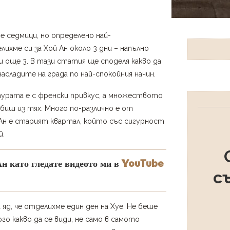
 седмици, но определено най-
ихме си за Хой Ан около 3 дни – напълно
и още 3. В тази статия ще споделя какво да
насладите на града по най-спокойния начин.
турата е с френски привкус, а множеството
биш из тях. Много по-различно е от
Ан е старият квартал, който със сигурност
й.
н като гледате видеото ми в
YouTube
с
 яд, че отделихме един ден на Хуе. Не беше
го какво да се види, не само в самото