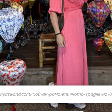
sanyasworld.com/хой-ан-романтичното-градче-на