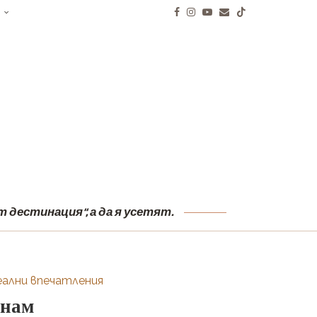
И
 дестинация“, а да я усетят.
еални впечатления
тнам