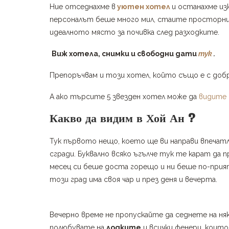
Ние отседнахме в
уютен хотел
и останахме из
персоналът беше много мил, стаите просторни,
идеалното място за почивка след разходките.
Виж хотела, снимки и свободни дати
тук
.
Препоръчвам и този хотел, който също е с добр
А ако търсите 5 звезден хотел може да
видите 
Какво да видим в Хой Ан ?
Тук първото нещо, което ще ви направи впечат
сгради. Буквално всяко ъгълче тук те карат да 
месец си беше доста горещо и ни беше по-прият
този град има своя чар и през деня и вечерта.
Вечерно време не пропускайте да седнете на ня
полюбувате на
лодките
и всички фенери, които