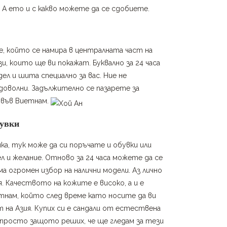
. А ето и с какво можете да се сдобиете.
ве, който се намира в централната част на
и, които ще ви покажат. Буквално за 24 часа
ел и шита специално за вас. Ние не
доволни. Задължително се пазарете за
 във Виетнам.
бувки
ка, тук може да си поръчате и обувки или
 и желание. Отново за 24 часа можете да се
а огромен избор на налични модели. Аз лично
я. Качеството на кожите е високо, а и е
нам, който след време като носите да ви
 на Азия. Купих си е сандали от естествена
 просто защото реших, че ще гледам за тези