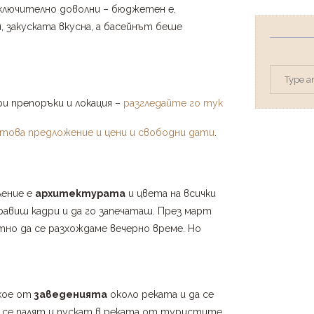
ключително доволни – бюджетен е,
 закуската вкусна, а басейнът беше
и препоръки и локация –
разгледайте го тук
това предложение и цени и свободни дати
.
ление е
архитектурата
и цвета на всички
правиш кадри и да го запечаташ. През март
но да се разхождаме вечерно време. Но
кое от
заведенията
около реката и да се
 се палят и пускат в реката от туристите.