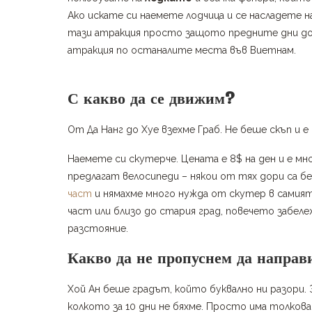
Ако искате си наемете лодчица и се насладете на
тази атракция просто защото предните дни д
атракция по останалите места във Виетнам.
С какво да се движим?
От Да Нанг до Хуе взехме Граб. Не беше скъп и е 
Наемете си скутерче. Цената е 8$ на ден и е м
предлагат велосипеди – някои от тях дори са 
част
и нямахме много нужда от скутер в самият
част или близо до стария град, повечето забел
разстояние.
Какво да не пропуснем да напра
Хой Ан беше градът, който буквално ни разори. 
колкото за 10 дни не бяхме. Просто има толкова 