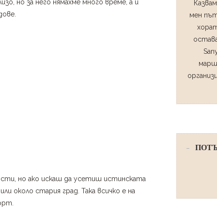
изо, но за него нямахме много време, а и
Казвам
дове.
мен път
хорат
остава
San
марш
организ
ПОТЪ
гости, но ако искаш да усетиш истинската
ли около стария град. Така всичко е на
орт.