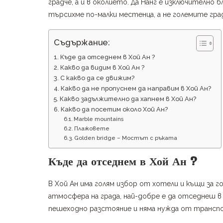
градче, а и в околието. Да Нанг е изключително бл
търсихме по-малки местенца, а не големите гра
Съдържание:
Къде да отседнем в Хой Ан ?
Какво да видим в Хой Ан ?
С какво да се движим?
Какво да не пропуснем да направим в Хой Ан?
Какво задължително да хапнем в Хой Ан?
Какво да посетим около Хой Ан?
Marble mountains
Плажовете
Golden bridge – Мостът с ръката
Къде да отседнем в Хой Ан ?
В Хой Ан има голям избор от хотели и къщи за 
атмосфера на града, най-добре е да отседнеш в и
пешеходно разстояние и няма нужда от трансп