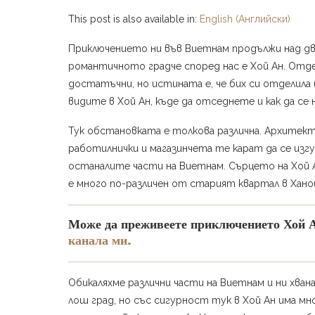
This post is also available in:
English
(
Английски
)
Приключението ни във Виетнам продължи над две
романтичното градче според нас е Хой Ан. Отдел
достатъчни, но истината е, че бих си отделила 
видите в Хой Ан, къде да отседнете и как да се 
Тук обстановката е толкова различна. Архитек
работилнички и магазинчета те карат да се изгу
останалите части на Виетнам. Сърцето на Хой 
е много по-различен от старият квартал в Хано
Може да преживеете приключението Хой А
канала ми.
Обикаляхме различни части на Виетнам и ни хвана
лош град, но със сигурност тук в Хой Ан има мно