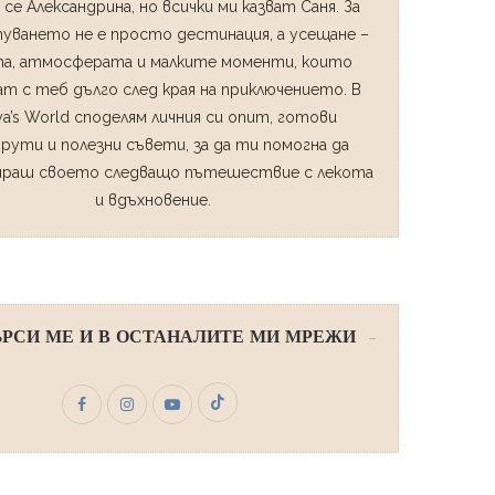
 се Александрина, но всички ми казват Саня. За
уването не е просто дестинация, а усещане –
а, атмосферата и малките моменти, които
т с теб дълго след края на приключението. В
ya’s World споделям личния си опит, готови
рути и полезни съвети, за да ти помогна да
ираш своето следващо пътешествие с лекота
и вдъхновение.
РСИ МЕ И В ОСТАНАЛИТЕ МИ МРЕЖИ