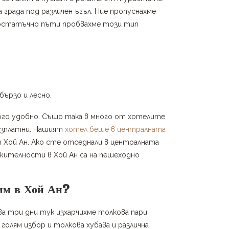
 града под различен ъгъл. Ние пропуснахме
остатъчно пъти пробвахме този тип
бързо и лесно.
ного удобно. Също така в много от хотелите
безплатни. Нашият
хотел беше в централната
 Хой Ан. Ако сте отседнали в централната
ежителности в Хой Ан са на пешеходно
вим в Хой Ан?
За три дни тук изхарчихме толкова пари,
голям избор и толкова хубава и различна