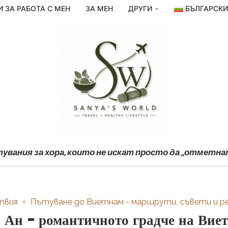
И ЗА РАБОТА С МЕН
ЗА МЕН
ДРУГИ
БЪЛГАРСК
вания за хора, които не искат просто да „отметнат
твия
Пътуване до Виетнам - маршрути, съвети и р
 Ан – романтичното градче на Вие