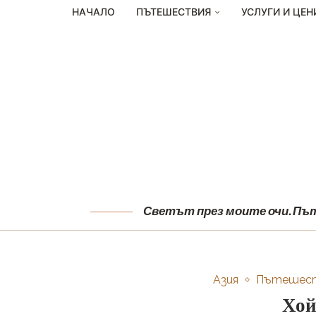
НАЧАЛО
ПЪТЕШЕСТВИЯ
УСЛУГИ И ЦЕН
Светът през моите очи. Пъту
Азия
Пътешес
Хой