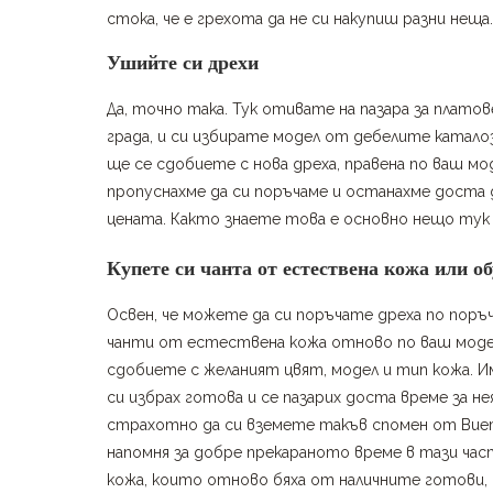
стока, че е грехота да не си накупиш разни неща
Ушийте си дрехи
Да, точно така. Тук отивате на пазара за плато
града, и си избирате модел от дебелите каталоз
ще се сдобиете с нова дреха, правена по ваш мод
пропуснахме да си поръчаме и останахме доста 
цената. Както знаете това е основно нещо тук
Купете си чанта от естествена кожа или о
Освен, че можете да си поръчате дреха по поръч
чанти от естествена кожа отново по ваш модел
сдобиете с желаният цвят, модел и тип кожа. Им
си избрах готова и се пазарих доста време за не
страхотно да си вземете такъв спомен от Виет
напомня за добре прекараното време в тази част
кожа, които отново бяха от наличните готови,