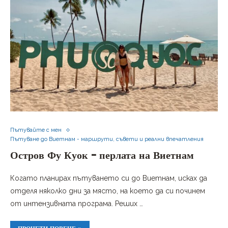
Пътувайте с мен
Пътуване до Виетнам - маршрути, съвети и реални впечатления
Остров Фу Куок – перлата на Виетнам
Когато планирах пътуването си до Виетнам, исках да
отделя няколко дни за място, на което да си починем
от интензивната програма. Реших …