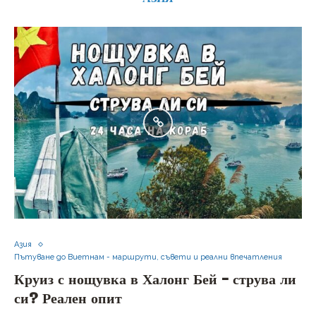
Азия
Пътуване до Виетнам - маршрути, съвети и реални впечатления
Круиз с нощувка в Халонг Бей – струва ли
си? Реален опит