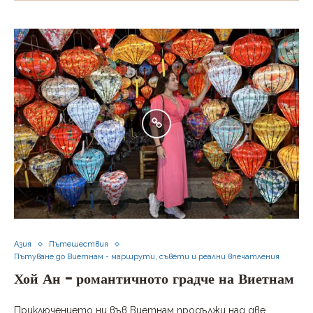
Азия
Пътешествия
Пътуване до Виетнам - маршрути, съвети и реални впечатления
Хой Ан – романтичното градче на Виетнам
Приключението ни във Виетнам продължи над две