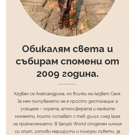
Обикалям света и
събирам спомени от
2009 година.
Казвам се Александрина, но всички ми казват Саня.
За мен пътуването не е просто дестинация, а
усещане – хората, атмосферата и малките
моменти, които остават с теб дълго след края
на приключението. В Sanya’s World споделям личния
си опит, готови маршрути и полезни съвети, за