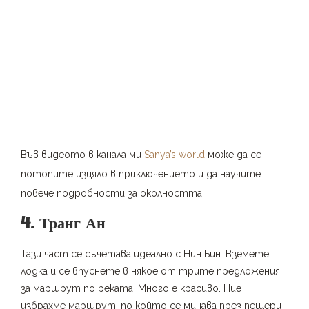
Във видеото в канала ми
Sanya’s world
може да се
потопите изцяло в приключението и да научите
повече подробности за околността.
4. Транг Ан
Тази част се съчетава идеално с Нин Бин. Вземете
лодка и се впуснете в някое от трите предложения
за маршрут по реката. Много е красиво. Ние
избрахме маршрут, по който се минава през пещери