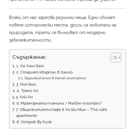
Всеки от нас харесва различни неща. Едни обичат
повече исторически места, други са любители на
природата, трети се вълнуват от модерни
забележителности.
Съдържание:
1. Ха Лонг Бей
2. Старият квартал в Ханой
Задължително в Ханой опитайте:
3. Нин Бин
4. Транг Ан
5. Хой Ан
6. Мраморната планина / Marble mountain/
7. Общежитието кафе в Хо Ши Мин – The cafe
apartments
8. Остров Фу Куок