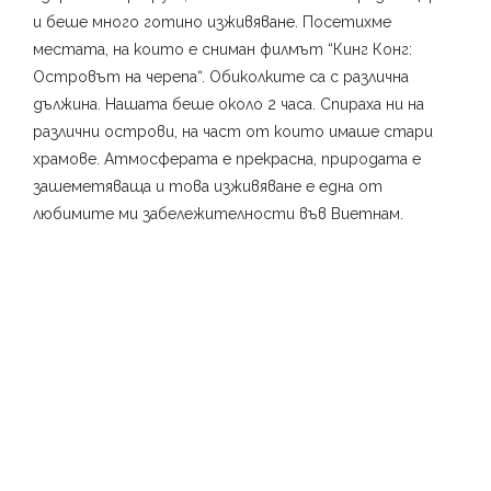
и беше много готино изживяване. Посетихме
местата, на които е сниман филмът “Кинг Конг:
Островът на черепа“. Обиколките са с различна
дължина. Нашата беше около 2 часа. Спираха ни на
различни острови, на част от които имаше стари
храмове. Атмосферата е прекрасна, природата е
зашеметяваща и това изживяване е една от
любимите ми забележителности във Виетнам.