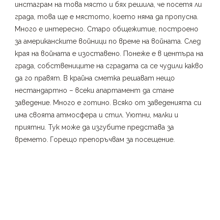
инстаграм на това място и бях решила, че посетя ли
града, това ще е мястото, което няма да пропусна.
Много е интересно. Старо общежитие, построено
за американските войници по време на войната. След
края на войната е изоставено. Понеже е в центъра на
града, собствениците на сградата са се чудили какво
да го правят. В крайна сметка решават нещо
нестандартно – всеки апартамент да стане
заведение. Много е готино. Всяко от заведенията си
има своята атмосфера и стил. Уютни, малки и
приятни. Тук може да изгубите представа за
времето. Горещо препоръчвам за посещение.