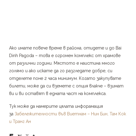
Ако имате повече време в района, отидете и до Bai
Dinh Pagoda – това е огромен комплекс от храмове
от различни години. Мястото е наистина много
голямо и ако искате да го разгледате добре, си
отделете поне 2 часа минимум. Когато закупувате
билети, може да си вземете с опция влакче – взимат
ви и ви оставят в едната част на комплекса.
Тук може да намерите цялата инфорамация
за
Забележителности във Виетнам – Нин Бин, Там Кок
и Транг Ан