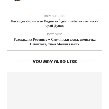
previous post
Какво да видиш във Видин за 1 ден – забележителности
край Дунав
next post
Разходка из Родопите – Смолянски езера, екопътека
Невястата, хижа Момчил юнак
YOU MAY ALSO LIKE