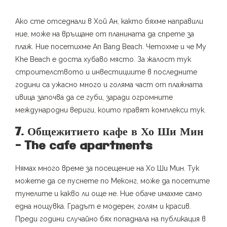
Ако сте отседнали в Хой Ан, както бяхме направили
ние, може на връщане от планината да спрете за
плаж. Ние посетихме An Bang Beach. Четохме и че My
Khe Beach e доста хубаво място. За жалост тук
строителството и инвестициите в последните
години са ужасно много и голяма част от плажната
ивица започва да се губи, заради огромните
международни вериги, които правят комплекси тук.
7. Общежитието кафе в Хо Ши Мин
– The cafe apartments
Нямах много време за посещение на Хо Ши Мин. Тук
можете да се пуснете по Меконг, може да посетите
тунелите и какво ли още не. Ние обаче имахме само
една нощувка. Градът е модерен, голям и красив.
Преди години случайно бях попаднала на публикация в