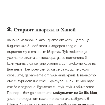
2. Старият квартал в Ханой
Ханой е мегаполис. Ако идвате от летището ще
видите какъв необятен и модерен град е. Но
сърцето му е старият квартал. Тук можете да
усетите цялата атмосфера, да се потопите в
културата и да се запознаете с истинското лице на
Виетнам. Препоръчвам ви да се разходите около
сергиите, да хапнете от уличната храна. В началото
със сигурност ще сте в културен шок. Всичко тук
става с пазарене. Вземете си тук-тук и обиколете.
Препоръчвам да посетите
мавзолеят на Хо Ши Мин
,
защото е един от малкото останали мавзолеи в
Света. Аз лично останах разочарована от
улицата с