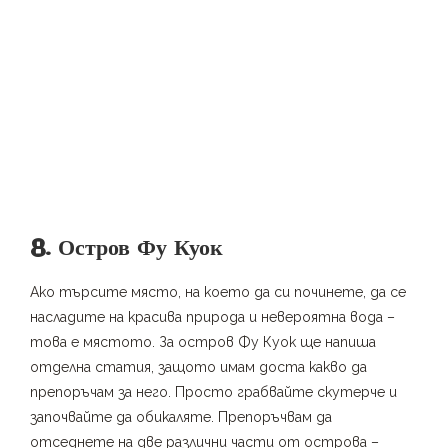
8. Остров Фу Куок
Ако търсите място, на което да си починете, да се
насладите на красива природа и невероятна вода –
това е мястото. За остров Фу Куок ще напиша
отделна статия, защото имам доста какво да
препоръчам за него. Просто грабвайте скутерче и
започвайте да обикаляте. Препоръчвам да
отседнете на две различни части от острова –