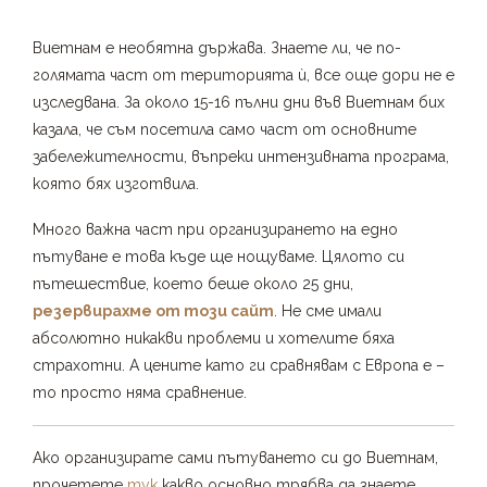
Виетнам е необятна държава. Знаете ли, че по-
голямата част от територията ѝ, все още дори не е
изследвана. За около 15-16 пълни дни във Виетнам бих
казала, че съм посетила само част от основните
забележителности, въпреки интензивната програма,
която бях изготвила.
Много важна част при организирането на едно
пътуване е това къде ще нощуваме. Цялото си
пътешествие, което беше около 25 дни,
резервирахме от този сайт
. Не сме имали
абсолютно никакви проблеми и хотелите бяха
страхотни. А цените като ги сравнявам с Европа е –
то просто няма сравнение.
Ако организирате сами пътуването си до Виетнам,
прочетете
тук
какво основно трябва да знаете.