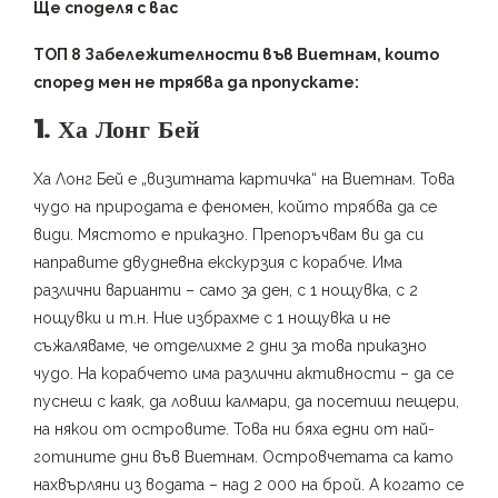
Ще споделя с вас
ТОП 8 Забележителности във Виетнам, които
според мен не трябва да пропускате:
1. Ха Лонг Бей
Ха Лонг Бей е „визитната картичка“ на Виетнам. Това
чудо на природата е феномен, който трябва да се
види. Мястото е приказно. Препоръчвам ви да си
направите двудневна екскурзия с корабче. Има
различни варианти – само за ден, с 1 нощувка, с 2
нощувки и т.н. Ние избрахме с 1 нощувка и не
съжаляваме, че отделихме 2 дни за това приказно
чудо. На корабчето има различни активности – да се
пуснеш с каяк, да ловиш калмари, да посетиш пещери,
на някои от островите. Това ни бяха едни от най-
готините дни във Виетнам. Островчетата са като
нахвърляни из водата – над 2 000 на брой. А когато се