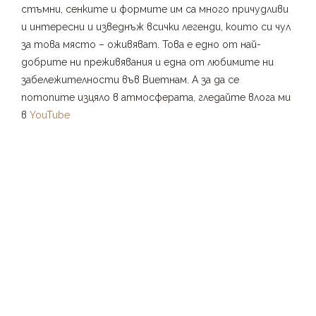
стъмни, сенките и формите им са много причудливи
и интересни и изведнъж всички легенди, които си чул
за това място – оживяват. Това е едно от най-
добрите ни преживявания и една от любимите ни
забележителности във Виетнам. А за да се
потопите изцяло в атмосферата, гледайте влога ми
в
YouTube