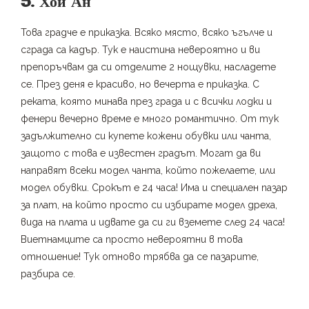
5. Хой Ан
Това градче е приказка. Всяко място, всяко ъгълче и
сграда са кадър. Тук е наистина невероятно и ви
препоръчвам да си отделите 2 нощувки, насладете
се. През деня е красиво, но вечерта е приказка. С
реката, която минава през града и с всички лодки и
фенери вечерно време е много романтично. От тук
задължително си купете кожени обувки или чанта,
защото с това е известен градът. Могат да ви
направят всеки модел чанта, който пожелаете, или
модел обувки. Срокът е 24 часа! Има и специален пазар
за плат, на който просто си избирате модел дреха,
вида на плата и идвате да си ги вземете след 24 часа!
Виетнамците са просто невероятни в това
отношение! Тук отново трябва да се пазарите,
разбира се.