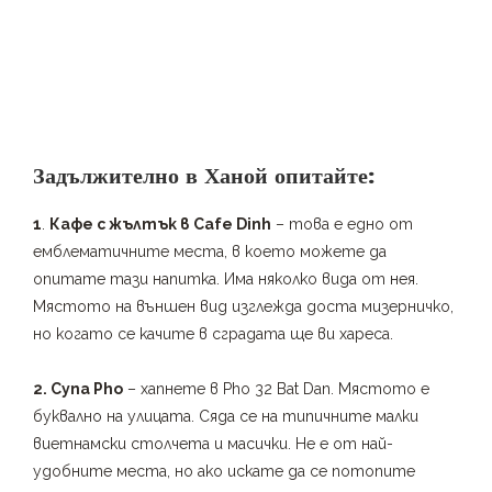
Задължително в Ханой опитайте:
1
.
Кафе с жълтък в Cafe Dinh
– това е едно от
емблематичните места, в което можете да
опитате тази напитка. Има няколко вида от нея.
Мястото на външен вид изглежда доста мизерничко,
но когато се качите в сградата ще ви хареса.
2. Супа Pho
– хапнете в Pho 32 Bat Dan. Мястото е
буквално на улицата. Сяда се на типичните малки
виетнамски столчета и масички. Не е от най-
удобните места, но ако искате да се потопите