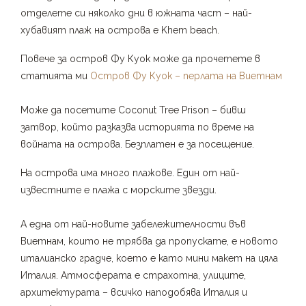
отделете си няколко дни в южната част – най-
хубавият плаж на острова е Khem beach.
Повече за остров Фу Куок може да прочетете в
статията ми
Остров Фу Куок – перлата на Виетнам
Може да посетите Coconut Tree Prison – бивш
затвор, който разказва историята по време на
войната на острова. Безплатен е за посещение.
На острова има много плажове. Един от най-
известните е плажа с морските звезди.
А една от най-новите забележителности във
Виетнам, които не трябва да пропускате, е новото
италианско градче, което е като мини макет на цяла
Италия. Атмосферата е страхотна, улиците,
архитектурата – всичко наподобява Италия и