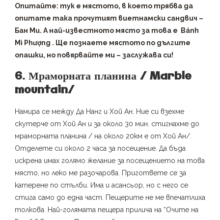
Опитайте: тук е мястото, в което трябва да
опитате така прочутият виетнамски сандвич –
Бан Ми. А най-известното място за това е Bánh
Mì Phượng . Ще познаете мястото по дългите
опашки, но повярвайте ми – заслужава си!
6. Мраморната планина / Marble
mountain/
Намира се между Да Нанг и Хой Ан. Ние си взехме
скутерче от Хой Ан и за около 30 мин. стигнахме до
мраморната планина / на около 20км е от Хой Ан/.
Отделете си около 2 часа за посещение. Да бъда
искрена имах голямо желание за посещението на това
място, но леко ме разочарова. Пригответе се за
катерене по стълби. Има и асансьор, но с него се
стига само до една част. Пещерите не ме впечатлиха
толкова. Най-голямата пещера прилича на “Очите на