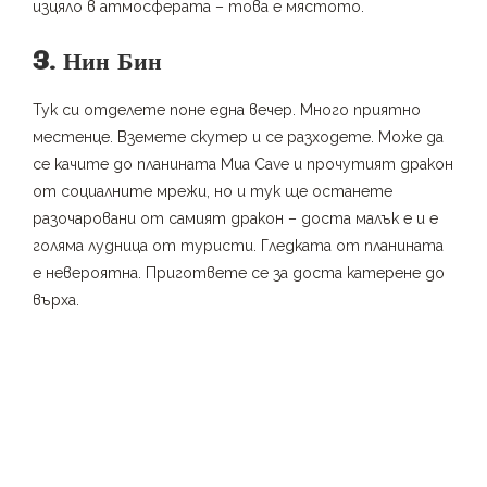
изцяло в атмосферата – това е мястото.
3. Нин Бин
Тук си отделете поне една вечер. Много приятно
местенце. Вземете скутер и се разходете. Може да
се качите до планината Mua Cave и прочутият дракон
от социалните мрежи, но и тук ще останете
разочаровани от самият дракон – доста малък е и е
голяма лудница от туристи. Гледката от планината
е невероятна. Пригответе се за доста катерене до
върха.