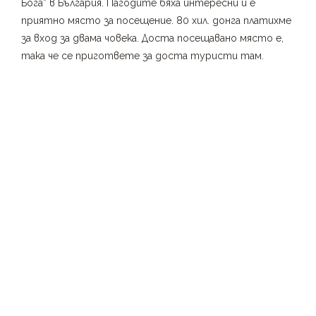
Бога” в България. Пагодите бяха интересни и е
приятно място за посещение. 80 хил. донга платихме
за вход за двама човека. Доста посещавано място е,
така че се пригответе за доста туристи там.