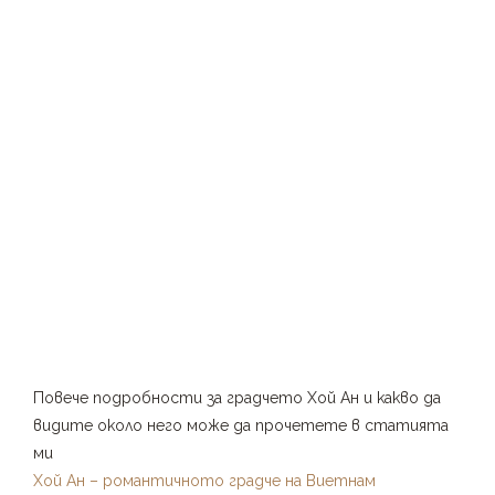
Повече подробности за градчето Хой Ан и какво да
видите около него може да прочетете в статията
ми
Хой Ан – романтичното градче на Виетнам