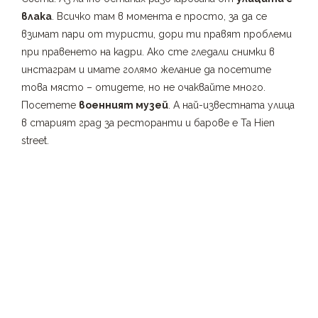
влака
. Всичко там в момента е просто, за да се
взимат пари от туристи, дори ти правят проблеми
при правенето на кадри. Ако сте гледали снимки в
инстаграм и имате голямо желание да посетите
това място – отидете, но не очаквайте много.
Посетете
военният музей
. А най-известната улица
в старият град за ресторанти и барове е Ta Hien
street.