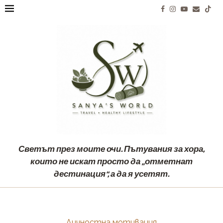
Светът през моите очи. Пътувания за хора,
които не искат просто да „отметнат
дестинация“, а да я усетят.
Личностна мотивация