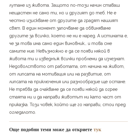
лутане из живота. Защото по-този начин ставаш
нещастен не само ти, но и другият до теб. Не е
честно изискваме от другите да градят нашият
свят. В един момент започваме да обвиняваме
другите за всичко, което не ни е наред. А истината е,
че за това има само един виновник… и това сме
самите ние. Невъзможно е да се появи някой в
живота ти и изведнъж всички проблеми да изчезнат.
Недоволството от работата, от начина на живот,
от липсата на мотивация или на развитие, от
липсата на приключения или разнообразие ще остане.
Не трябва да очакваме да се появи някой да огрее
стаята ни и да направи животът ни като част от
приказка. Този човек, който ще го направи, стои пред
огледалото.
Още подобни теми може да откриете
тук