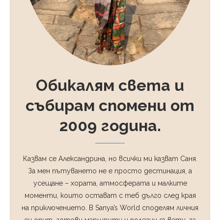
Обикалям света и
събирам спомени от
2009 година.
Казвам се Александрина, но всички ми казват Саня.
За мен пътуването не е просто дестинация, а
усещане – хората, атмосферата и малките
моменти, които остават с теб дълго след края
на приключението. В Sanya’s World споделям личния
си опит, готови маршрути и полезни съвети, за