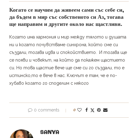
Когато се научим да живеем сами със себе си,
да бъдем в мир със собственото си Аз, тогава
ще направим и другите около нас щастливи.
Когато има хармония и мир между тялото и душата
ни и когато почувстваме синхрона, който сме си
създали, тогава идва и спокойствието. И тогава ще
се появи и човекът, на който да покажем щастието
си. Но това щастие вече ще сме си го създали, то е
истинско,то е вече в нас. Ключът е там, че е по-
хубаво когато го споделим с някого
0 comments
0
SANYA