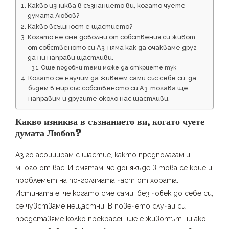
Какво изниква в съзнанието ви, когато чуете
думата Любов?
Какво всъщност е щастието?
Когато не сме доволни от собствения си живот,
от собственото си Аз, няма как да очакваме друг
да ни направи щастливи.
Още подобни теми може да откриете тук
Когато се научим да живеем сами със себе си, да
бъдем в мир със собственото си Аз, тогава ще
направим и другите около нас щастливи.
Какво изниква в съзнанието ви, когато чуете
думата Любов?
Аз го асоциирам с щастие, както предполагам и
много от вас. И смятам, че донякъде в това се крие и
проблемът на по-голямата част от хората.
Истината е, че когато сме сами, без човек до себе си,
се чувстваме нещастни. В повечето случаи си
представяме колко прекрасен ще е животът ни ако