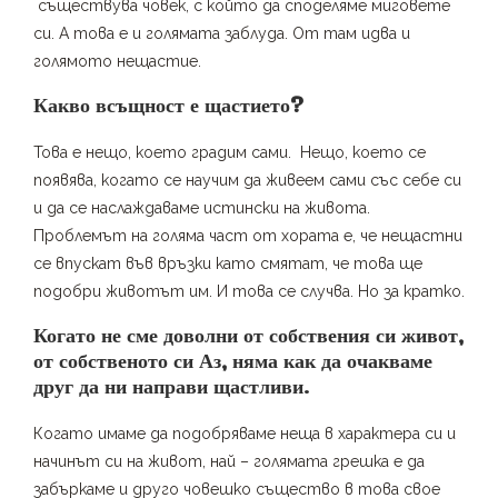
съществува човек, с който да споделяме миговете
си. А това е и голямата заблуда. От там идва и
голямото нещастие.
Какво всъщност е щастието?
Това е нещо, което градим сами. Нещо, което се
появява, когато се научим да живеем сами със себе си
и да се наслаждаваме истински на живота.
Проблемът на голяма част от хората е, че нещастни
се впускат във връзки като смятат, че това ще
подобри животът им. И това се случва. Но за кратко.
Когато не сме доволни от собствения си живот,
от собственото си Аз, няма как да очакваме
друг да ни направи щастливи.
Когато имаме да подобряваме неща в характера си и
начинът си на живот, най – голямата грешка е да
забъркаме и друго човешко същество в това свое