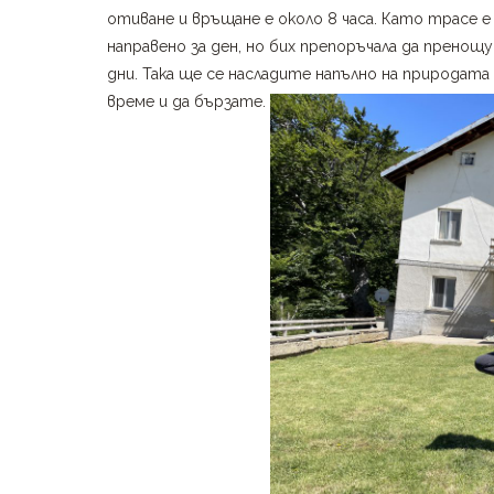
отиване и връщане е около 8 часа. Като трасе е
направено за ден, но бих препоръчала да пренощ
дни. Така ще се насладите напълно на природата
време и да бързате.