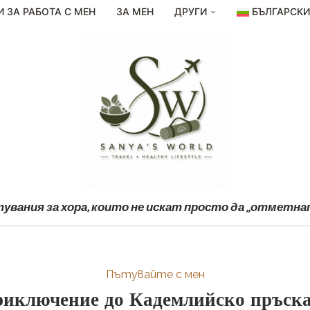
И ЗА РАБОТА С МЕН
ЗА МЕН
ДРУГИ
БЪЛГАРСК
вания за хора, които не искат просто да „отметнат
Пътувайте с мен
иключение до Кадемлийско пръск