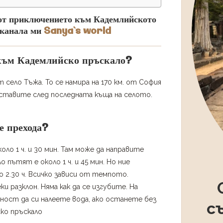
о от приключението към Кадемлийското
 канала ми
Sanya`s world
 към Кадемлийско пръскало?
село Тъжа. То се намира на 170 км. от София
 оставите след последната къща на селото.
е прехода?
оло 1 ч. и 30 мин. Там може да направите
 пътят е около 1 ч. и 45 мин. Но ние
 2.30 ч. Всичко зависи от темпото.
и разклон. Няма как да се изгубите. На
ност да си налеете вода, ако останете без
с
ско пръскало