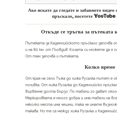
Ако искате да гледате и забавното виде
пръскало, посетете YouTube
Откъде се тръгва за пътеката
Пътеката за Кадемлийското пръскало започва от 
и на 80 км. от Пловдив. Колата си можете да я
От там започва и пътеката.
Колко време 
От края на село Тъжа до хижа Русалка пътят е ок
почивка. От хижа Русалка до Кадемлийско пръскало
вървяхме доста бързо. По табели го дават около
Маркировката е много добра и има табели на всек
няколко места има чешми, така че имате възмож
такава. Но те са между хижа Русалка и Кадемлий