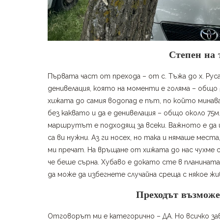
Степен на 
Първата част от прехода – от с. Тъжа до х. Рус
денивелация, която на моменти е голяма – общо 
хижата до самия водопад е път, по който минава
без каквато и да е денивелация – общо около 75м.
маршрутът е подходящ за всеки. Важното е да 
са ви нужни. Аз ги носех, но така и нямаше места
ми пречат. На връщане от хижата до нас чухме
че беше сърна. Хубаво е докато сте в планината
да може да избегнете случайна среща с някое ж
Преходът възможен
Отговорът ми е категорично – ДА. Но всичко 