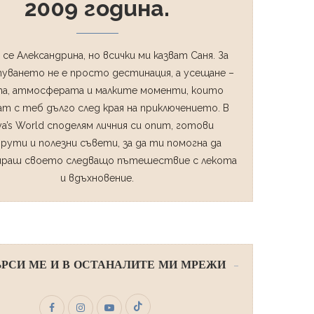
2009 година.
 се Александрина, но всички ми казват Саня. За
уването не е просто дестинация, а усещане –
а, атмосферата и малките моменти, които
т с теб дълго след края на приключението. В
ya’s World споделям личния си опит, готови
рути и полезни съвети, за да ти помогна да
ираш своето следващо пътешествие с лекота
и вдъхновение.
РСИ МЕ И В ОСТАНАЛИТЕ МИ МРЕЖИ