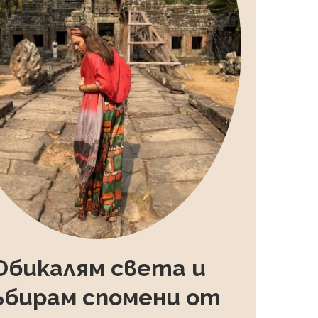
Обикалям света и
ъбирам спомени от