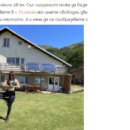
 около 28 км. Със сигурност може да бъде
увате в
х. Рускалка
ако имате свободни два
 и мястото. А и няма де се съобразявате с