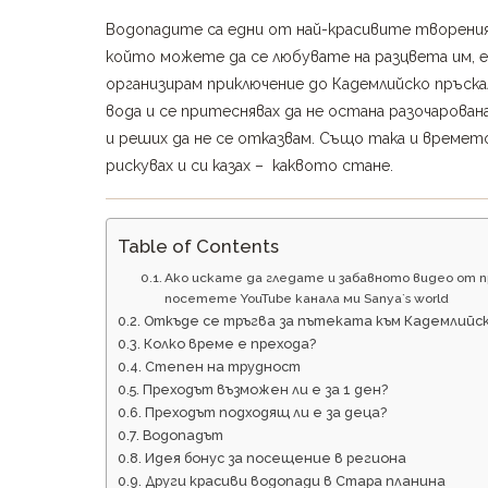
Водопадите са едни от най-красивите творения 
който можете да се любувате на разцвета им, е
организирам приключение до Кадемлийско пръска
вода и се притеснявах да не остана разочарована
и реших да не се отказвам. Също така и времет
рискувах и си казах – каквото стане.
Table of Contents
Ако искате да гледате и забавното видео от 
посетете YouTube канала ми Sanya`s world
Откъде се тръгва за пътеката към Кадемлийск
Колко време е прехода?
Степен на трудност
Преходът възможен ли е за 1 ден?
Преходът подходящ ли е за деца?
Водопадът
Идея бонус за посещение в региона
Други красиви водопади в Стара планина