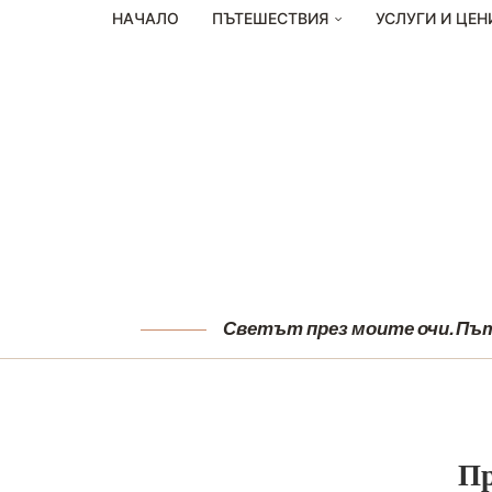
НАЧАЛО
ПЪТЕШЕСТВИЯ
УСЛУГИ И ЦЕН
Светът през моите очи. Пъту
Пр