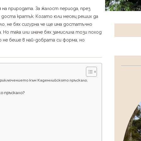
на природата. За жалост периода, през
 доста кратък. Когато юли месец реших да
ло, не бях сигурна че ще има достатъчно
. Но така или иначе бях замислила този поход
о не беше в най-добрата си форма, но
приключението към Кадемлийското пръскало,
о пръскало?