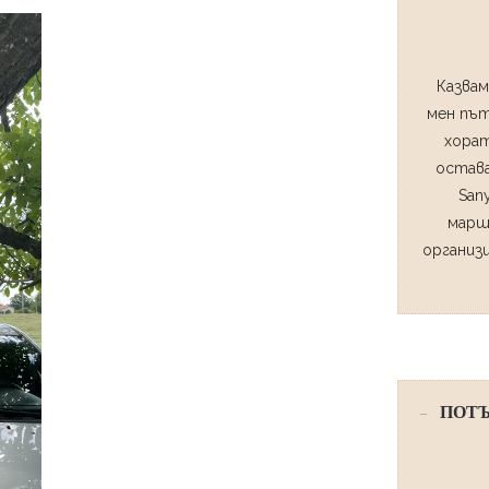
Казвам
мен път
хорат
остава
San
марш
организ
ПОТЪ