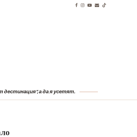
И
 дестинация“, а да я усетят.
ало