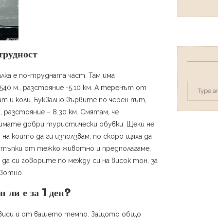
трудност
алка е по-трудната част. Там има
540 м., разстояние -5.10 км. А теренът от
т и коли. Буквално вървите по черен път,
, разстояние – 8.30 км. Смятам, че
имате добри туристически обувки. Щеки не
, на които да ги използвам, по скоро щяха да
 стъпки от тежко животно и предполагаме,
 да си говорите по между си на висок тон, за
ивотно.
 ли е за 1 ден?
зависи и от вашето темпо. Защото общо