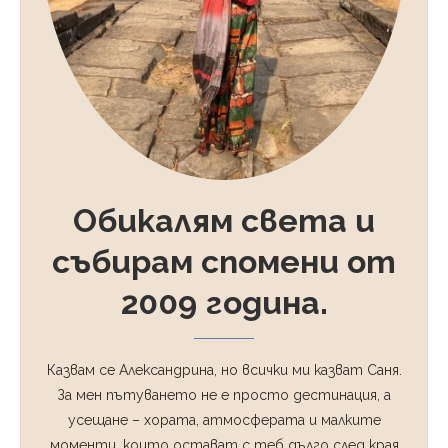
Обикалям света и
събирам спомени от
2009 година.
Казвам се Александрина, но всички ми казват Саня.
За мен пътуването не е просто дестинация, а
усещане – хората, атмосферата и малките
моменти, които остават с теб дълго след края