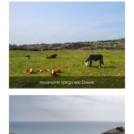
поляните преди нос Емине