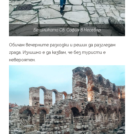
Базиликата Св. София в Несебър
Обичам вечерните разходки и реших да разгледам
града. Излишно е да казвам, че без туристи е
невероятен.