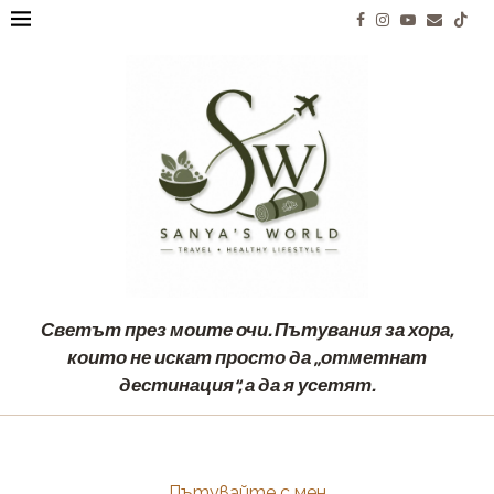
Светът през моите очи. Пътувания за хора,
които не искат просто да „отметнат
дестинация“, а да я усетят.
Пътувайте с мен