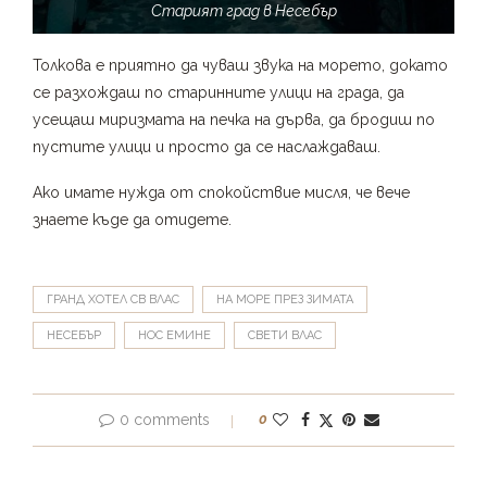
Старият град в Несебър
Толкова е приятно да чуваш звука на морето, докато
се разхождаш по старинните улици на града, да
усещаш миризмата на печка на дърва, да бродиш по
пустите улици и просто да се наслаждаваш.
Ако имате нужда от спокойствие мисля, че вече
знаете къде да отидете.
ГРАНД ХОТЕЛ СВ ВЛАС
НА МОРЕ ПРЕЗ ЗИМАТА
НЕСЕБЪР
НОС ЕМИНЕ
СВЕТИ ВЛАС
0 comments
0