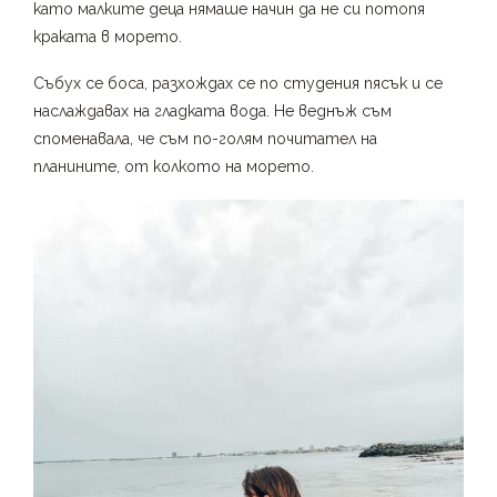
като малките деца нямаше начин да не си потопя
краката в морето.
Събух се боса, разхождах се по студения пясък и се
наслаждавах на гладката вода. Не веднъж съм
споменавала, че съм по-голям почитател на
планините, от колкото на морето.