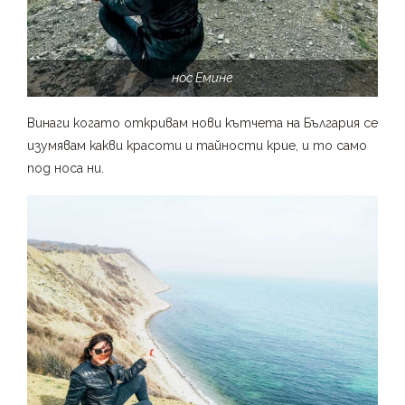
нос Емине
Винаги когато откривам нови кътчета на България се
изумявам какви красоти и тайности крие, и то само
под носа ни.