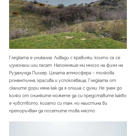
Гледката е уникална. Ливади с кравички, които са се
излегнали или пасат. Напомняше ми много на филм на
Рузамунда Пилхер. Цялата атмосфера – толкова
романтична, красива и успокояваща. Гледката от
скалите дори няма как да я опиша с думи. Не знам до
колко от снимките можете да си представите какво
е чувството, когато си там, но наистина ви
препоръчвам да посетите това място.