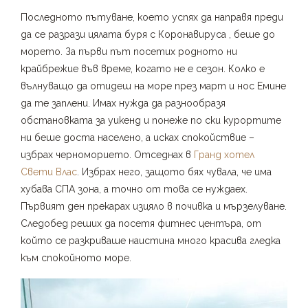
Последното пътуване, което успях да направя преди
да се разрази цялата буря с Коронавируса , беше до
морето. За първи път посетих родното ни
крайбрежие във време, когато не е сезон. Колко е
вълнуващо да отидеш на море през март и нос Емине
да те заплени. Имах нужда да разнообразя
обстановката за уикенд и понеже по ски курортите
ни беше доста населено, а исках спокойствие –
избрах черноморието. Отседнах в
Гранд хотел
Свети Влас
. Избрах него, защото бях чувала, че има
хубава СПА зона, а точно от това се нуждаех.
Първият ден прекарах изцяло в почивка и мързелуване.
Следобед реших да посетя фитнес центъра, от
който се разкриваше наистина много красива гледка
към спокойното море.