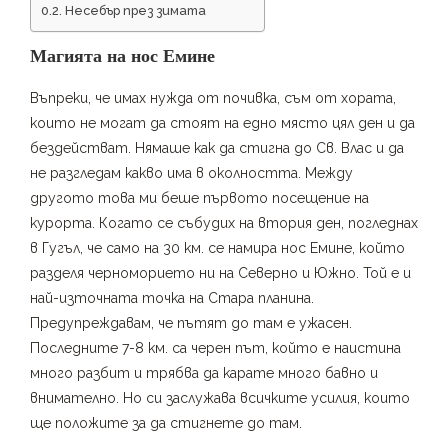
Несебър през зимата
Магията на нос Емине
Въпреки, че имах нужда от почивка, съм от хората,
които не могат да стоят на едно място цял ден и да
бездействат. Нямаше как да стигна до Св. Влас и да
не разгледам какво има в околността. Между
другото това ми беше първото посещение на
курорта. Когато се събудих на втория ден, погледнах
в Гугъл, че само на 30 км. се намира нос Емине, който
разделя черноморието ни на Северно и Южно. Той е и
най-източната точка на Стара планина.
Предупреждавам, че пътят до там е ужасен.
Последните 7-8 км. са черен път, който е наистина
много разбит и трябва да карате много бавно и
внимателно. Но си заслужава всичките усилия, които
ще положите за да стигнете до там.