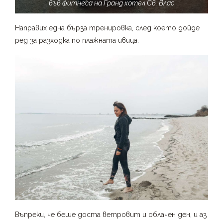
във фитнеса на Гранд хотел Св. Влас
Направих една бърза тренировка, след което дойде
ред за разходка по плажната ивица.
Въпреки, че беше доста ветровит и облачен ден, и аз