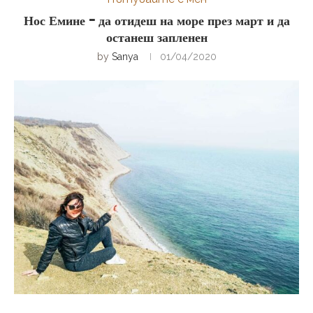
Нос Емине – да отидеш на море през март и да
останеш запленен
by
Sanya
01/04/2020