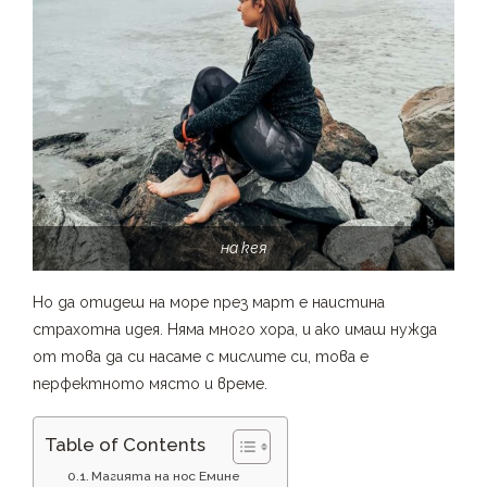
на кея
Но да отидеш на море през март е наистина
страхотна идея. Няма много хора, и ако имаш нужда
от това да си насаме с мислите си, това е
перфектното място и време.
Table of Contents
Магията на нос Емине