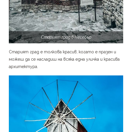
Старият град в Несебър
Старият град е толкова красив, когато е празен и
можеш да се насладиш на всяка една уличка и красива
архитектура.