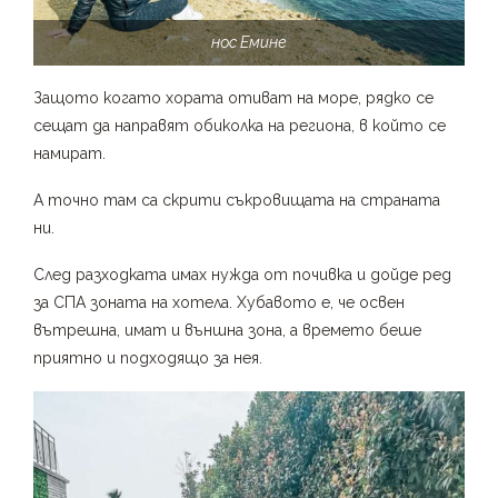
нос Емине
Защото когато хората отиват на море, рядко се
сещат да направят обиколка на региона, в който се
намират.
А точно там са скрити съкровищата на страната
ни.
След разходката имах нужда от почивка и дойде ред
за СПА зоната на хотела. Хубавото е, че освен
вътрешна, имат и външна зона, а времето беше
приятно и подходящо за нея.