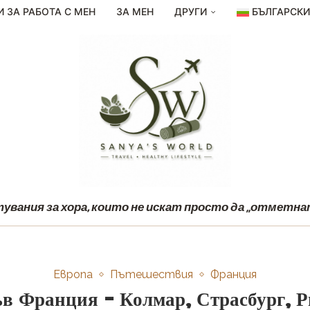
И ЗА РАБОТА С МЕН
ЗА МЕН
ДРУГИ
БЪЛГАРСК
вания за хора, които не искат просто да „отметнат
Европа
Пътешествия
Франция
ъв Франция – Колмар, Страсбург, 