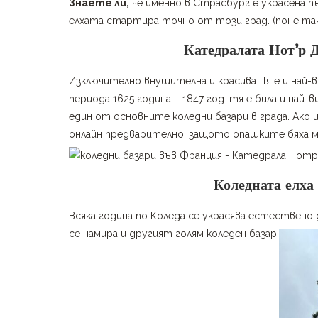
Знаете ли,
че именно в Страсбург е украсена пъ
елхата стартира точно от този град. (поне так
Катедралата Нот’р 
Изключително внушителна и красива. Тя е и най-в
периода 1625 година – 1847 год. тя е била и най-
един от основните коледни базари в града. Ако
онлайн предварително, защото опашките бяха м
Коледната елха
Всяка година по Коледа се украсява естествено 
се намира и другият голям коледен базар.