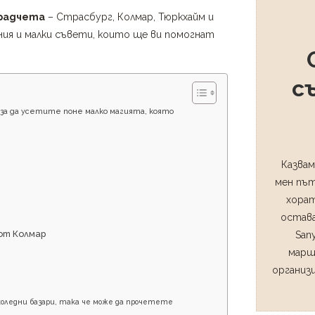
градчета
– Страсбург, Колмар, Тюркхайм и
ния и малки съвети, които ще ви помогнат
с
а да усетите поне малко магията, която
Казвам
мен път
хорат
остава
от Колмар
San
марш
организ
коледни базари, така че може да прочетете