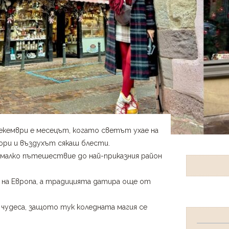
екември е месецът, когато светът ухае на
дори и въздухът сякаш блести.
т малко пътешествие до най-приказния район
 на Европа, а традицията датира още от
 чудеса, защото тук коледната магия се