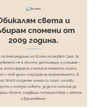
Обикалям света и
ъбирам спомени от
2009 година.
 се Александрина, но всички ми казват Саня. За
уването не е просто дестинация, а усещане –
а, атмосферата и малките моменти, които
т с теб дълго след края на приключението. В
ya’s World споделям личния си опит, готови
рути и полезни съвети, за да ти помогна да
ираш своето следващо пътешествие с лекота
и вдъхновение.