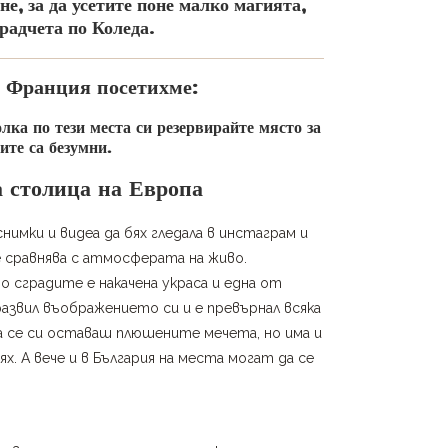
е, за да усетите поне малко магията,
радчета по Коледа.
в Франция посетихме:
лка по тези места си резервирайте място за
ите са безумни.
а столица на Европа
имки и видеа да бях гледала в инстаграм и
 сравнява с атмосферата на живо.
о сградите е накачена украса и една от
 развил въображението си и е превърнал всяка
а се си оставаш плюшените мечета, но има и
. А вече и в България на места могат да се