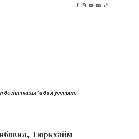
И
 дестинация“, а да я усетят.
Рибовил, Тюркхайм