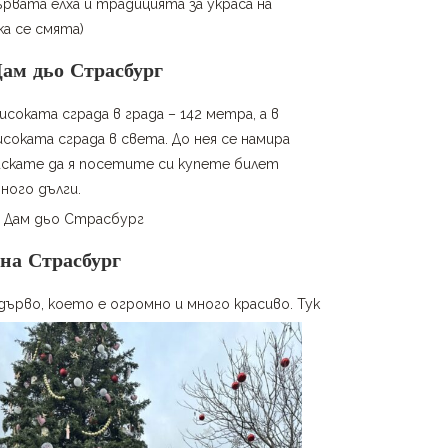
рвата елха и традицията за украса на
а се смята)
Дам дьо Страсбург
исоката сграда в града – 142 метра, а в
високата сграда в света. До нея се намира
 искате да я посетите си купете билет
ного дълги.
 на Страсбург
дърво, което е огромно и много красиво. Тук