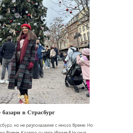
 базари в Страсбург
бург, но не разполагахме с много време. Но
рно време. Когато си тръгвахме в късния