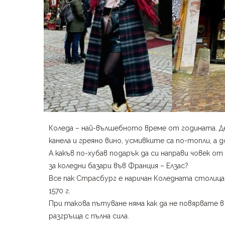
Коледа – най-вълшебното време от годината. Д
канела и греяно вино, усмивките са по-топли, а 
А какъв по-хубав подарък да си направи човек о
за коледни базари във Франция – Елзас?
Все пак Страсбург е наричан Коледната столица
1570 г.
При такова пътуване няма как да не повярвате в
разгръща с пълна сила.