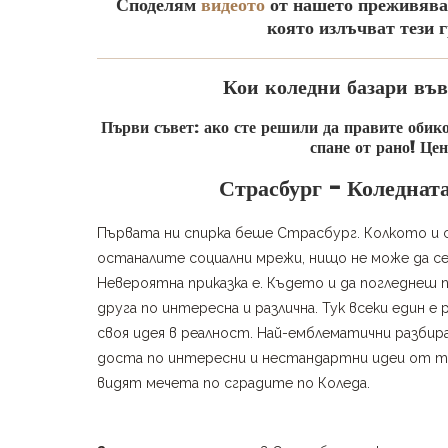
Споделям
видеото
от нашето преживяван
която излъчват тези г
Кои коледни базари въ
Първи съвет: ако сте решили да правите обико
спане от рано! Цен
Страсбург – Коледнат
Първата ни спирка беше Страсбург. Колкото и сн
останалите социални мрежи, нищо не може да се
Невероятна приказка е. Където и да погледнеш п
друга по интересна и различна. Тук всеки един е
своя идея в реалност. Най-емблематични разбир
доста по интересни и нестандартни идеи от тях
видят мечета по сградите по Коледа.