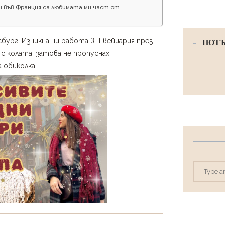
ри във Франция са любимата ми част от
бург. Изникна ни работа в Швейцария през
ПОТЪ
с колата, затова не пропуснах
 обиколка.