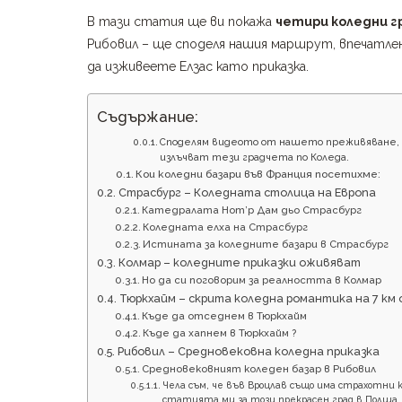
В тази статия ще ви покажа
четири коледни 
Рибовил – ще споделя нашия маршрут, впечатле
да изживеете Елзас като приказка.
Съдържание:
Споделям видеото от нашето преживяване, з
излъчват тези градчета по Коледа.
Кои коледни базари във Франция посетихме:
Страсбург – Коледната столица на Европа
Катедралата Нот’р Дам дьо Страсбург
Коледната елха на Страсбург
Истината за коледните базари в Страсбург
Колмар – коледните приказки оживяват
Но да си поговорим за реалността в Колмар
Тюркхайм – скрита коледна романтика на 7 км 
Къде да отседнем в Тюркхайм
Къде да хапнем в Тюркхайм ?
Рибовил – Средновековна коледна приказка
Средновековният коледен базар в Рибовил
Чела съм, че във Вроцлав също има страхотни 
статията ми за този прекрасен град в Полша