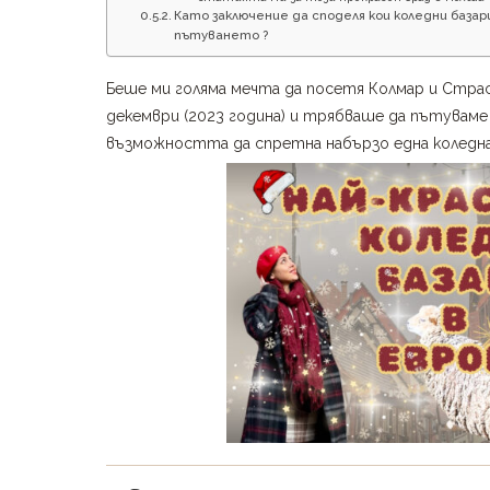
Като заключение да споделя кои коледни база
пътуването ?
Беше ми голяма мечта да посетя Колмар и Страс
декември (2023 година) и трябваше да пътуваме 
възможността да спретна набързо една коледна