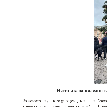
Истината за коледните
За жалост не успяхме да разгледаме нощен Страс
и истината е, че е голяма лудница, особено вече