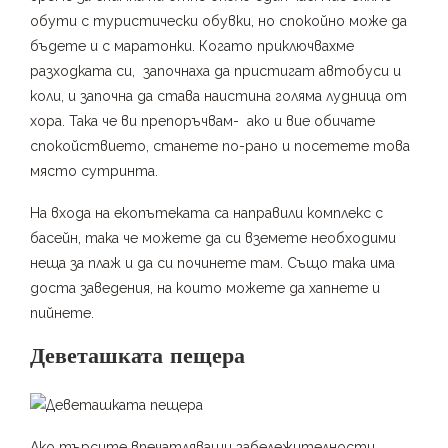
обути с туристически обувки, но спокойно може да
бъдете и с маратонки. Когато приключвахме
разходката си, започнаха да пристигат автобуси и
коли, и започна да става наистина голяма лудница от
хора. Така че ви препоръчвам- ако и вие обичате
спокойствието, станете по-рано и посетете това
място сутринта.
На входа на екопътеката са направили комплекс с
басейн, така че можете да си вземете необходими
неща за плаж и да си починете там. Също така има
доста заведения, на които можете да хапнете и
пийнете.
Деветашката пещера
Ако търсите впечатляващи забележителности