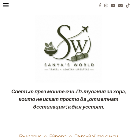
Светът през моите очи. Пътувания за хора,
които не искат просто да „отметнат
дестинация“, а да я усетят.
България
Европа
Пътувайте с мен