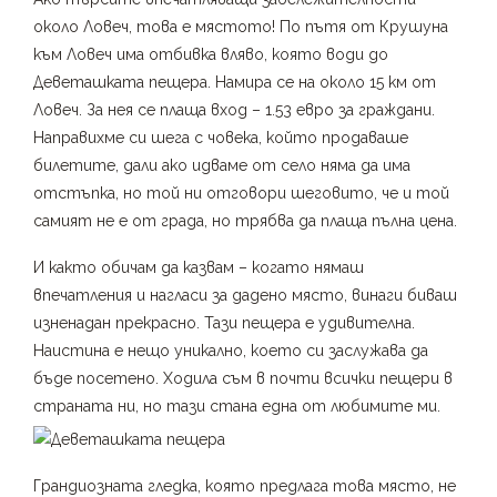
около Ловеч, това е мястото! По пътя от Крушуна
към Ловеч има отбивка вляво, която води до
Деветашката пещера. Намира се на около 15 км от
Ловеч. За нея се плаща вход – 1.53 евро за граждани.
Направихме си шега с човека, който продаваше
билетите, дали ако идваме от село няма да има
отстъпка, но той ни отговори шеговито, че и той
самият не е от града, но трябва да плаща пълна цена.
И както обичам да казвам – когато нямаш
впечатления и нагласи за дадено място, винаги биваш
изненадан прекрасно. Тази пещера е удивителна.
Наистина е нещо уникално, което си заслужава да
бъде посетено. Ходила съм в почти всички пещери в
страната ни, но тази стана една от любимите ми.
Грандиозната гледка, която предлага това място, не