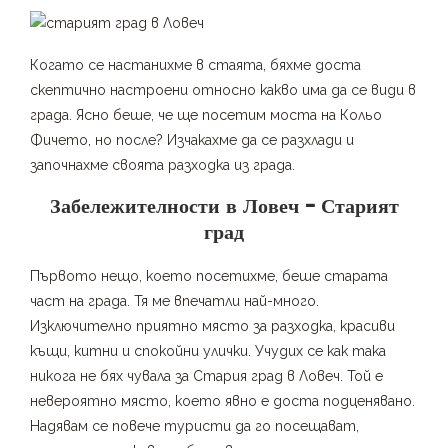
Когато се настанихме в стаята, бяхме доста
скептично настроени относно какво има да се види в
града. Ясно беше, че ще посетим моста на Кольо
Фичето, но после? Изчакахме да се разхлади и
започнахме своята разходка из града.
Забележителности в Ловеч – Старият
град
Първото нещо, което посетихме, беше старата
част на града. Тя ме впечатли най-много.
Изключително приятно място за разходка, красиви
къщи, китни и спокойни улички. Учудих се как така
никога не бях чувала за Стария град в Ловеч. Той е
невероятно място, което явно е доста подценявано.
Надявам се повече туристи да го посещават,