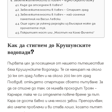
Забележителности в Ловеч – едно скрито бижу
Къде да отседнем в Ловеч?
Забележителности в Ловеч – Старият град
Забележителности в Ловеч – най-големия
паметник на Васил Левски
Още идеи за уикенд разходки из България може да
прочетете тук.
Покритият мост или „Мостът на Колю Фичето“
Как да стигнем до Крушунските
водопади?
Първата цел за посещения от нашето пътешествие
бяха Крушунските водопади. Те се намират на около
30 км от град Ловеч и на около 200 км от град
Пловдив, откъдето стартирах своето пътуване. За
да се стигне до там, се минава проходът Троян –
Карнаре, така че си отделете повече време за път.
Кара се доста бавно и има много завои. Препоръчвам,
ако имате проблеми и ви става лошо, когато пътят