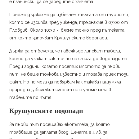
е планински, да се заредите с хапчета.
Понеже държахме да избегнем тълпата от туристи,
която се изсипва през уикенда, тръгнахме в 07:00 от
Пловдив. Около 10:30 ч. бяхме точно пред пътеката,
от която започват Крушунските водопади.
Държа да отбележа, че навсякъде липсват табели,
които да укажат как точно се стига до водопадите.
Преди години, когато посетих мястото за първи
път, не беше толкова известно и тогава приех този
факт. Но не мога да повярвам как такава нашумяла
природна забележителност не е упомената в
табелите по пътя.
Крушунските водопади
За първи път посещавах екопътека, за която
трябваше да заплатя вход. Цената е 4 лв. за