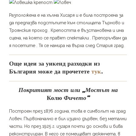
Разположена е на хълма Хисаря и е била построена за
да предпазва подстъпите към столицата Търново и
Троянския проход . Крепостта е възстановена и има
сцена, на която се правят спектакли . Препоръчвам да
я посетите . Тя се намира на върха след Стария град.
Още идеи за уикенд разходки из
България може да прочетете
тук
.
Покритият мост или „Мостът на
Колю
Фичето“
Построен през 1876 година, това е символът на град
Ловеч. Първоначално е бил изцяло дървен, без метални
части. Но през 1925 г. изгаря почти до основи и бива
реконструиран. В него се помещават дюкянчета, в