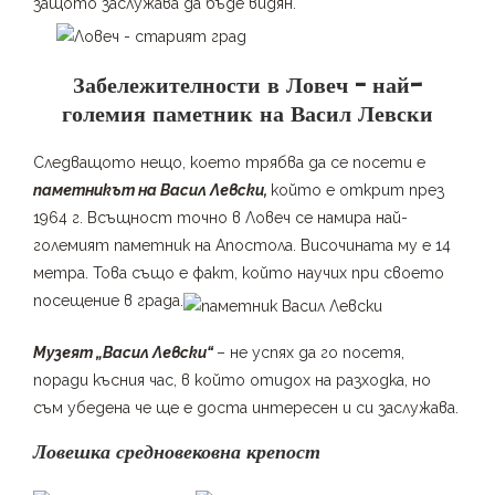
защото заслужава да бъде видян.
Забележителности в Ловеч – най-
големия паметник на Васил Левски
Следващото нещо, което трябва да се посети е
паметникът на Васил Левски,
който е открит през
1964 г. Всъщност точно в Ловеч се намира най-
големият паметник на Апостола. Височината му е 14
метра. Това също е факт, който научих при своето
посещение в града.
Музеят „Васил Левски“
– не успях да го посетя,
поради късния час, в който отидох на разходка, но
съм убедена че ще е доста интересен и си заслужава.
Ловешка средновековна крепост