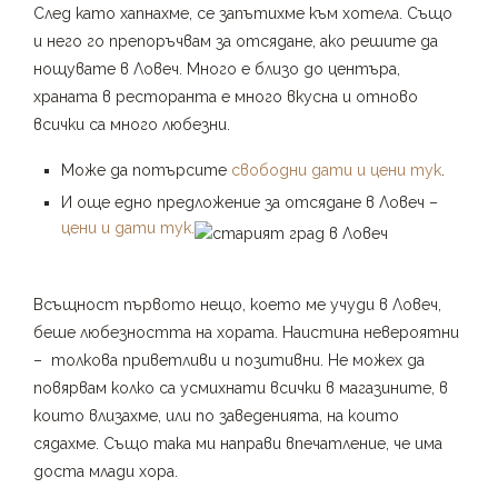
След като хапнахме, се запътихме към хотела. Също
и него го препоръчвам за отсядане, ако решите да
нощувате в Ловеч. Много е близо до центъра,
храната в ресторанта е много вкусна и отново
всички са много любезни.
Може да потърсите
свободни дати и цени тук
.
И още едно предложение за отсядане в Ловеч –
цени и дати тук.
Всъщност първото нещо, което ме учуди в Ловеч,
беше любезността на хората. Наистина невероятни
– толкова приветливи и позитивни. Не можех да
повярвам колко са усмихнати всички в магазините, в
които влизахме, или по заведенията, на които
сядахме. Също така ми направи впечатление, че има
доста млади хора.