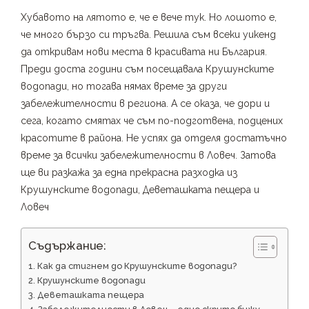
Хубавото на лятото е, че е вече тук. Но лошото е,
че много бързо си тръгва. Решила съм всеки уикенд
да откривам нови места в красивата ни България.
Преди доста години съм посещавала Крушунските
водопади, но тогава нямах време за други
забележителности в региона. А се оказа, че дори и
сега, когато смятах че съм по-подготвена, подцених
красотите в района. Не успях да отделя достатъчно
време за всички забележителности в Ловеч. Затова
ще ви разкажа за една прекрасна разходка из
Крушунските водопади, Деветашката пещера и
Ловеч
Съдържание:
Как да стигнем до Крушунските водопади?
Крушунските водопади
Деветашката пещера