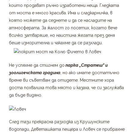
които продават ръчно изработени неща. Гледката
от моста е много красива. Има и сладкарничка, в
която можете да седнете и да се насладите на
атмосферата. За жалост го посетих, когато вече
всичко затваряше, но наистина жегата през деня
беше изморителна и чакахме да се разхлади.
Не успяхме да стигнем до
парка „Стратеш“ и
зоолигечската градина
, но ако имате достатъчно
време ви съветвам да отидете. Местните хора
доста похвалиха това място и казаха, че си заслужава
да бъде видяно.
След тази прекрасна разходка из Крушунските
водопади, Деветашката пещера и Ловеч се прибрахме