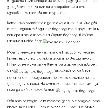
възрастен. Стартирахме своята разходка, като се
зарадвахме, че планът ни е проработил и сме
изпреварили наплива от туристи.
Като цяло пътеката е доста лека и кратка. Има два
пътя – единият води към водопадите, а другият към
пещера и така наречения Скрит водопад, в който
нямаше никаква вода.
Моето мнение е, че мястото е красиво, но честно
казано на снимки изглежда доста по внушително.
Някак си не можа да ме впечатли и да ме остави без
дъх.
Заслужава си да бъде
посетено със сигурност, но ако го съчетаете и с
доста други неща. Не смятам, че има смисъл само за
него да се бие толкова път.
Общата разходка на пътеката, заедно с отделеното
време за снимки ни отне около един час. Ние бяхме