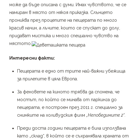
може да бъде описана с думи. Имах чувството, че се
намирам в място от някоя приказка. Слънцето
прониква през процепите на пещерата по много
красив начин, а лъчите, които се спускат до долу,
придават мистика и много специално чувство на
мястото.
Интересни факти:
Пещерата е едно от трите най-важни убежища
за прилепите в цяла Европа.
За феновете на киното трябва да спомена, че
мостът, по който се минава от паркинга до
пещерата, е построен през 2011 г. специално за
снимките на холивудския филм
„Непобедимите 2“
.
Преди доста години пещерата е била използвана
като „склад“, в който се е съхранявала храната от