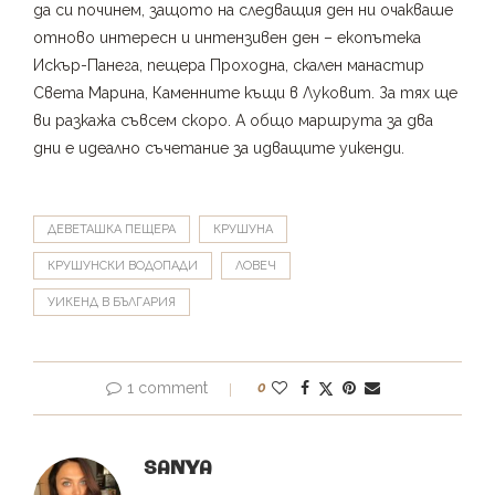
да си починем, защото на следващия ден ни очакваше
отново интересн и интензивен ден – екопътека
Искър-Панега, пещера Проходна, скален манастир
Света Марина, Каменните къщи в Луковит. За тях ще
ви разкажа съвсем скоро. А общо маршрута за два
дни е идеално съчетание за идващите уикенди.
ДЕВЕТАШКА ПЕЩЕРА
КРУШУНА
КРУШУНСКИ ВОДОПАДИ
ЛОВЕЧ
УИКЕНД В БЪЛГАРИЯ
1 comment
0
SANYA