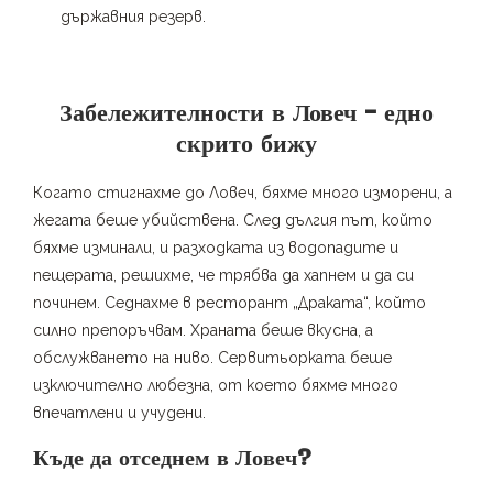
държавния резерв.
Забележителности в Ловеч – едно
скрито бижу
Когато стигнахме до Ловеч, бяхме много изморени, а
жегата беше убийствена. След дългия път, който
бяхме изминали, и разходката из водопадите и
пещерата, решихме, че трябва да хапнем и да си
починем. Седнахме в ресторант „Драката“, който
силно препоръчвам. Храната беше вкусна, а
обслужването на ниво. Сервитьорката беше
изключително любезна, от което бяхме много
впечатлени и учудени.
Къде да отседнем в Ловеч?