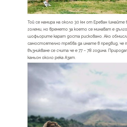
Той се намира на около 30 км от Ереван (имайте 
големи, но времето за което се минават е дълго
шофьорите карат доста рисковано. Ако обмисля
самостоятелно трябва да имате в предвид, че п
възникване се счита че е 77 – 78 година. Природ
каньон около река Азат.