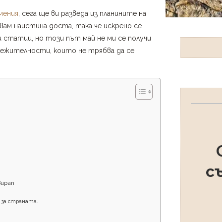
мения
, сега ще ви разведа из планините на
звам наистина доста, така че искрено се
и статии, но този път май не ми се получи
ележителности, които не трябва да се
с
Вирап
 за страната.