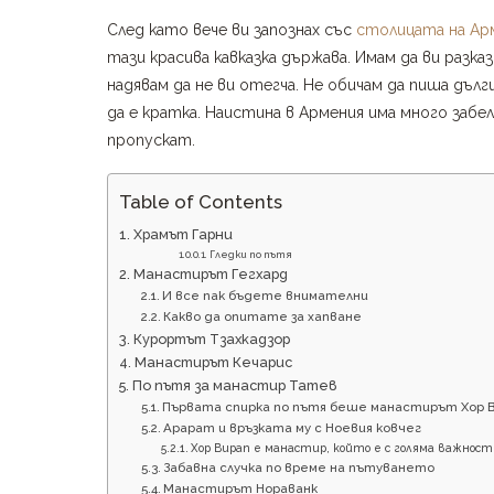
След като вече ви запознах със
столицата на Ар
тази красива кавказка държава. Имам да ви разка
надявам да не ви отегча. Не обичам да пиша дълг
да е кратка. Наистина в Армения има много заб
пропускат.
Table of Contents
Храмът Гарни
Гледки по пътя
Манастирът Гегхард
И все пак бъдете внимателни
Какво да опитате за хапване
Курортът Тзахкадзор
Манастирът Кечарис
По пътя за манастир Татев
Първата спирка по пътя беше манастирът Хор 
Арарат и връзката му с Ноевия ковчег
Хор Вирап е манастир, който е с голяма важност
Забавна случка по време на пътуването
Манастирът Нораванк