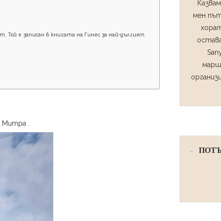
Казвам
мен път
хорат
т. Той е записан в книгата на Гинес за най-дългият
остава
San
марш
организ
г Митра .
ПОТЪ