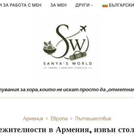
И ЗА РАБОТА С МЕН
ЗА МЕН
ДРУГИ
БЪЛГАРСК
вания за хора, които не искат просто да „отметнат
Армения
Европа
Пътешествия
ежителности в Армения, извън сто