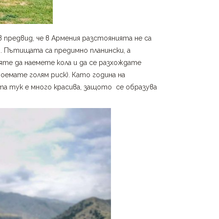
в предвид, че в Армения разстоянията не са
. Пътищата са предимно планински, а
те да наемете кола и да се разхождате
оемате голям риск). Като година на
ата тук е много красива, защото се образува