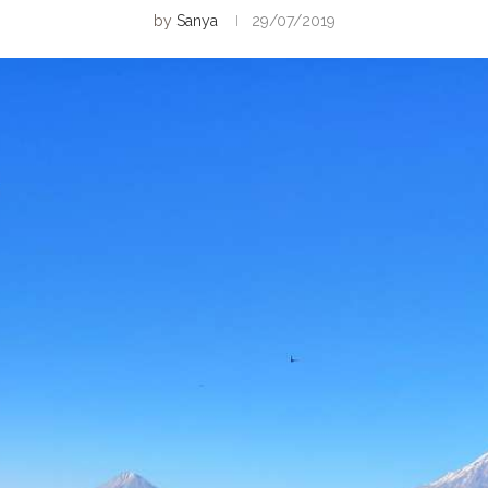
by
Sanya
29/07/2019