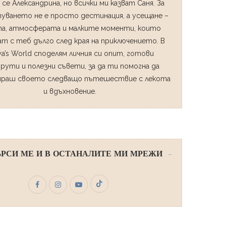
 се Александрина, но всички ми казват Саня. За
уването не е просто дестинация, а усещане –
а, атмосферата и малките моменти, които
т с теб дълго след края на приключението. В
ya’s World споделям личния си опит, готови
рути и полезни съвети, за да ти помогна да
ираш своето следващо пътешествие с лекота
и вдъхновение.
РСИ МЕ И В ОСТАНАЛИТЕ МИ МРЕЖИ