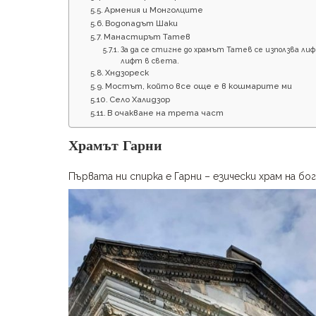
Армения и Монголците
Водопадът Шаки
Манастирът Татев
За да се стигне до храмът Татев се използва лиф
лифт в света.
Хндзореск
Мостът, който все още е в кошмарите ми
Село Халидзор
В очакване на трета част
Храмът Гарни
Първата ни спирка е Гарни – езически храм на бо