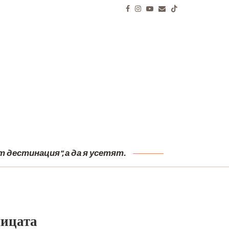
И
 дестинация“, а да я усетят.
лицата