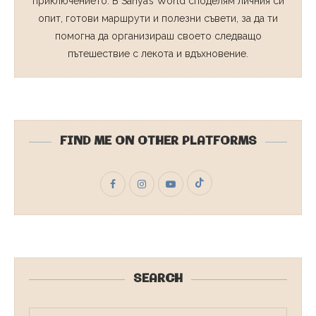
приключението. В Sanya’s World споделям личния си
опит, готови маршрути и полезни съвети, за да ти
помогна да организираш своето следващо
пътешествие с лекота и вдъхновение.
FIND ME ON OTHER PLATFORMS
SEARCH