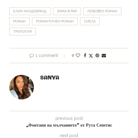
ЕЛИН ХИЛДЕБРАНД
ЗИМА В РАЯ
ЛЮБОВЕН РОМАН
РОМАН
РОМАНТИЧЕН РОМАН
СИЕЛА
ТРИЛОГИЯ
1 comment
0
SANYA
previous post
„Фонтани на мълчанието“ от Рута Сепетис
next post