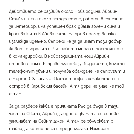
Действието се развива около Нова година. Айрийн
Стийл е жена около петдесетте, работи в списание
за интериор, има успешен брак, двама големи сина и
красива къща в Айова сити. На пръв поглед всичко
изглежда идеално, въпреки че за да имат този добър
живот, съпругът и Ръс работи много и постоянно е
в командировки. В новогодишната нощ Айрийн
отново е сама. Тя прави планове за бъдещето, когато
телефонът звъни и получава обаждане, че съпругът и
е мъртъв. Загинал е в катастрофа с хеликоптер на
остров в Карибския басейн. А тя дори не знае, че той
е там.
За да разбере каква е причината Ръс да бъде в тази
част на Света, Айрийн, заедно с двамата си синове,
заминават на Сейнт Джон. А там се сблъскват с
тайни, за които не са и предполагали. Намират