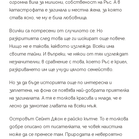
огромна вила за милиони, собственост на Ръс. А в
катастрофата е загинала и местна жена, за която
става ясно, че му е била любовница.
Всички са потресени от случилото се. Но
разкритията след това ще ги шокират още повече.
Нищо не е такова, каквото изглежда. Всеки има
своите тайни. И въпреки, че някои от тях изглеждат
незначителни, в сравнение с това, което Ръс е криел,
разкриването им ще учуди цялото семейство.
Но за да бъде историята още по интересна и
заплетена, на фона се появява най-добрата приятелка
на загиналата. А тя е толкова красива и млада, че е
лесно да замотае главата на всеки мъж.
Островът Сейнт Джон е райско кътче. То е толкова
добре описано от писателката, че човек наистина
може да се пренесе там. Природата е невероятно