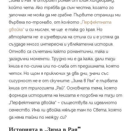
„Зима в Рая“ е вторият роман от Елин Хилдебранд,
който чета. Ако трябва да съм честна, когато го
започнах не можа да ме грабне. Първите страници ми
вървяха по-тромаво, от колкото
„Перфектната
двойка“
и си мислех, че ще е така до края. Но
авторката не е изневерила на стила си и е успяла да
създаде много интересна и увлекателна история.
Отново са съчетани както романтични, така и
загадъчни моменти. Трудно ми е да кажа, дали тази
книга е по-силна или по-слаба от предишната, която
четох. Но щом я приключих за два дни, значи със
сигурност не е от скучните. „Зима в Рая“ е първата
книга от трилогията „Рай“. Основната тема, която
формира историята на книгата е подобна на тази от
„Перфектната двойка“ – съществува ли идеалното
семество. Има ли двойка някъде там по Света, която
да няма тайни по между си?
Историята в „Зима в Рая“