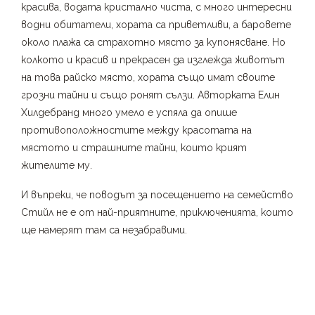
красива, водата кристално чиста, с много интересни
водни обитатели, хората са приветливи, а баровете
около плажа са страхотно място за купонясване. Но
колкото и красив и прекрасен да изглежда животът
на това райско място, хората също имат своите
грозни тайни и също ронят сълзи. Авторката Елин
Хилдебранд много умело е успяла да опише
противоположностите между красотата на
мястото и страшните тайни, които крият
жителите му.
И въпреки, че поводът за посещението на семейство
Стийл не е от най-приятните, приключенията, които
ще намерят там са незабравими.