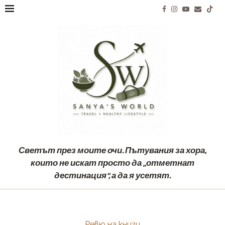
Светът през моите очи. Пътувания за хора,
които не искат просто да „отметнат
дестинация“, а да я усетят.
Ревю на книги