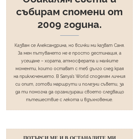
събирам спомени от
2009 година.
Казвам се Александрина, но всички ми казват Саня.
За мен пътуването не е просто дестинация, а
усещане – хората, атмосферата и малките
моменти, които остават с теб дълго след края
на приключението. В Sanya’s World споделям личния
си опит, готови маршрути и полезни съвети, за
да ти помогна да организираш своето следващо
пътешествие с лекота и вдъхновение.
ПОТЪРСИ МЕ И В ОСТАНАЛИТЕ МИ