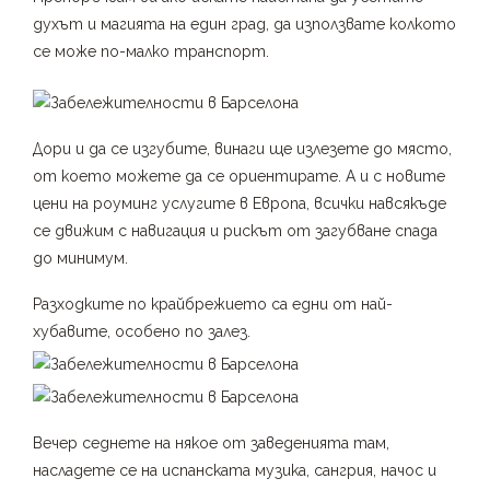
духът и магията на един град, да използвате колкото
се може по-малко транспорт.
Дори и да се изгубите, винаги ще излезете до място,
от което можете да се ориентирате. А и с новите
цени на роуминг услугите в Европа, всички навсякъде
се движим с навигация и рискът от загубване спада
до минимум.
Разходките по крайбрежието са едни от най-
хубавите, особено по залез.
Вечер седнете на някое от заведенията там,
насладете се на испанската музика, сангрия, начос и