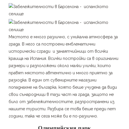
Мястото е много различно, с уникална атмосфера за
града. В него са построени емблематични
исторически сгради и занаятчийници от всички
краища на Испания. Всички постройки са в оригинални
размери и разположени около малки улички, които
правят мястото автентично и много приятно за
разходка. В един от сувенирните магазини
попаднахме на българка, която беше учудена да види
свои сънародници в тази част на града, защото не
било от забележителностите, разпространени из
нашите туристи. Разбира се това беше преди пет
години, така че сега може би е по-различно.
Олимпийския парк