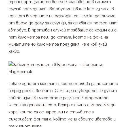
транспорт, защото вечер е красиво, но в нашият
случай последният автобус минаваше към 23 часа. В
една от вечерните ни разходки се наложи да тичаме
от върха до долу за секунди, за да хванем последният
автобус. В противен случай трябваше да ходим още
пет километра пеш до хотела, което на фона на
минатите 40 километра през деня, не е кой знай
какво.
Това е едно от местата, които трябва да посетите
и през деня и вечерта. Сами ще се убедите, че духът
който излъчва мястото е различен в отделните
части на денонощието. Вечер е пълно с много млади
хора, които са се наредили на стълбите и
съзерцават фонтана, който мени своите цветове и
те хипнотизира.