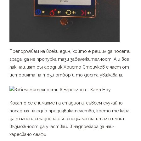
Препоръчвам на всеки един, който е решил да посети
града, да не пропуска тази забележителност. А и все
пак нашият сънародник Христо Стоичков е част от
историята на този отбор и то доста уважавана.
Когато се снимахме на стадиона, съвсем случайно
попаднах на едно предизвикателство, което те кара
да тагнеш стадиона със специален хаштаг и имаш
възможност да участваш в надпревара за най-
харесвано селфи.