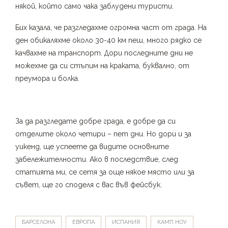
някой, който само чака заблудени туристи.
Бих казала, че разгледахме огромна част от града. На
ден обикаляхме около 30-40 км пеш, много рядко се
качвахме на транспорт. Дори последните дни не
можехме да си стъпим на краката, буквално, от
преумора и болка.
За да разгледате добре града, е добре да си
отделите около четири – пет дни. Но дори и за
уикенд, ще успеете да видите основните
забележителности. Ако в последствие, след
статията ми, се сетя за още някое място или за
съвет, ще го споделя с вас във фейсбук.
БАРСЕЛОНА
ЕВРОПА
ИСПАНИЯ
КАМП НОУ