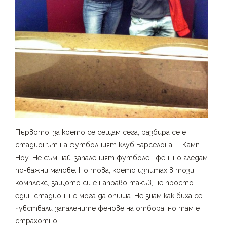
Първото, за което се сещам сега, разбира се е
стадионът на футболният клуб Барселона – Камп
Ноу. Не съм най-запаленият футболен фен, но гледам
по-важни мачове. Но това, което изпитах в този
комплекс, защото си е направо такъв, не просто
един стадион, не мога да опиша. Не знам как биха се
чувствали запалените фенове на отбора, но там е
страхотно.