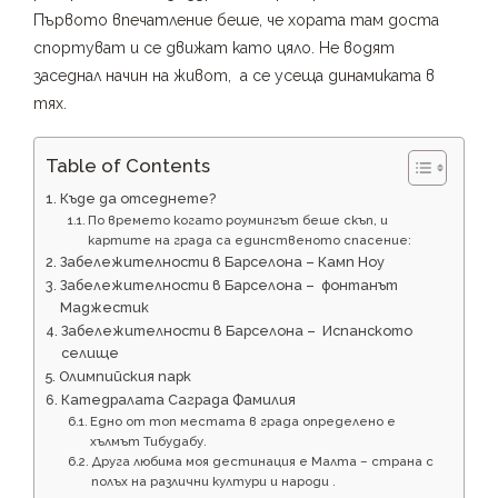
Първото впечатление беше, че хората там доста
спортуват и се движат като цяло. Не водят
заседнал начин на живот, а се усеща динамиката в
тях.
Table of Contents
Къде да отседнете?
По времето когато роумингът беше скъп, и
картите на града са единственото спасение:
Забележителности в Барселона – Камп Ноу
Забележителности в Барселона – фонтанът
Маджестик
Забележителности в Барселона – Испанското
селище
Олимпийския парк
Катедралата Саграда Фамилия
Едно от топ местата в града определено е
хълмът Тибудабу.
Друга любима моя дестинация е Малта – страна с
полъх на различни култури и народи .