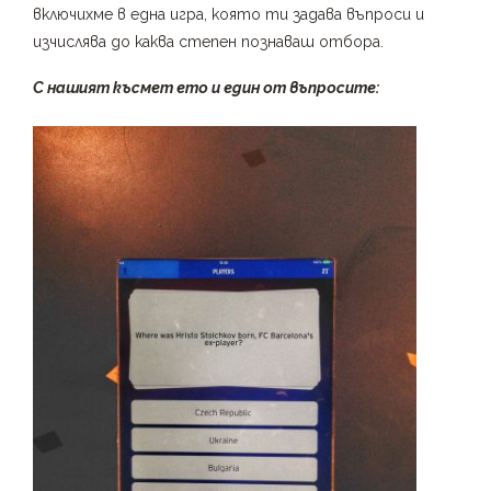
включихме в една игра, която ти задава въпроси и
изчислява до каква степен познаваш отбора.
С нашият късмет ето и един от въпросите: