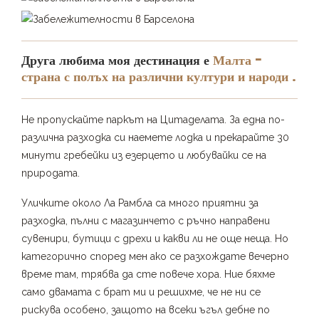
Друга любима моя дестинация е
Малта –
страна с полъх на различни култури и народи .
Не пропускайте паркът на Цитаделата. За една по-
различна разходка си наемете лодка и прекарайте 30
минути гребейки из езерцето и любувайки се на
природата.
Уличките около Ла Рамбла са много приятни за
разходка, пълни с магазинчето с ръчно направени
сувенири, бутици с дрехи и какви ли не още неща. Но
категорично според мен ако се разхождате вечерно
време там, трябва да сте повече хора. Ние бяхме
само двамата с брат ми и решихме, че не ни се
рискува особено, защото на всеки ъгъл дебне по