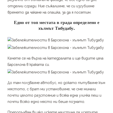
отделни сгради. Ние съжалихме, че си изгубихме
времето да чакаме на опашка, за да я посетим.
Едно от топ местата в града определено е
хълмът Тибудабу.
Качете се на върха на катедралата и ще видите цяла
Барселона в краката си.
До там ползвахме автобус, но докато пътувахме към
мястото, с брат ми установихме, че сме минали
почти цялото разстояние и всяка една уличка пеш и
почти всяко едно място ни беше познато.
Препоръчвам ви ако искате наистина да усетите