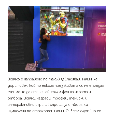
Всичко е направено по такъв завладяващ начин, че
дори човек, който никога през живота си не е гледал
мач, може да стане най-голям фен на играта и
отбора. Всички награди, трофеи, тениски и
интерактивни игри с въпроси за отбора, са
измислени по страхотен начин. Съвсем случайно се