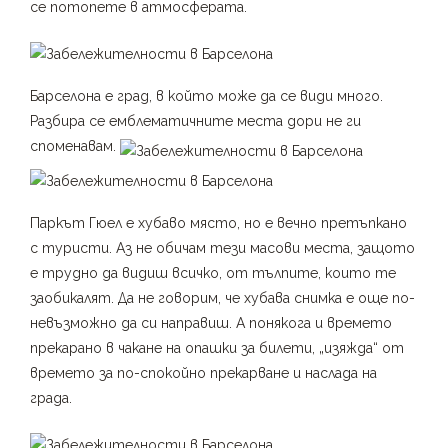
се потопете в атмосферата.
Барселона е град, в който може да се види много.
Разбира се емблематичните места дори не ги
споменавам.
Паркът Гюел е хубаво място, но е вечно претъпкано
с туристи. Аз не обичам тези масови места, защото
е трудно да видиш всичко, от тълпите, които те
заобикалят. Да не говорим, че хубава снимка е още по-
невъзможно да си направиш. А понякога и времето
прекарано в чакане на опашки за билети, „изяжда“ от
времето за по-спокойно прекарване и наслада на
града.