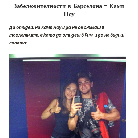
Забележителности в Барселона – Камп
Ноу
Да отидеш на Камп Ноу и да не се снимаш в
тоалетните, е като да отидеш в Рим, и да не видиш
папата: