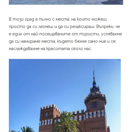
В този град е пълно с места, на които можеш
просто да си легнеш и да си релаксираш. Въпреки, че
е един от най-посещаваните от туристи, успявахме
да си намираме места, където бяхме само ние и се
наслаждавахме на красотата около нас.