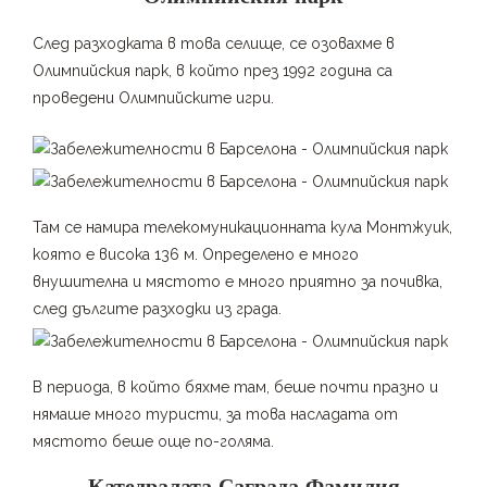
След разходката в това селище, се озовахме в
Олимпийския парк, в който през 1992 година са
проведени Олимпийските игри.
Там се намира телекомуникационната кула Монтжуик,
която е висока 136 м. Определено е много
внушителна и мястото е много приятно за почивка,
след дългите разходки из града.
В периода, в който бяхме там, беше почти празно и
нямаше много туристи, за това насладата от
мястото беше още по-голяма.