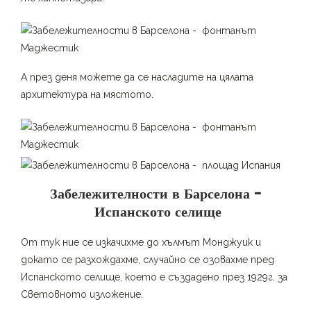
А през деня можете да се насладите на цялата
архитектура на мястото.
Забележителности в Барселона –
Испанското селище
От тук ние се изкачихме до хълмът Монджуик и
докато се разхождахме, случайно се озовахме пред
Испанското селище, което е създадено през 1929г. за
Световното изложение.