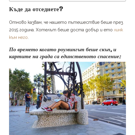
Къде да отседнете?
Отново казвам, че нашето пътешествие беше през
2015 година. Хотелът беше доста добър и ето
линк
към него
.
По времето когато роумингът беше скъп, и
картите на града са единственото спасение: