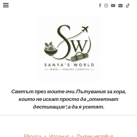
Светът през моите очи. Пътувания за хора,
които не искат просто да „отметнат
дестинация“, а да я усетят.
Европа
Испания
Пътешествия