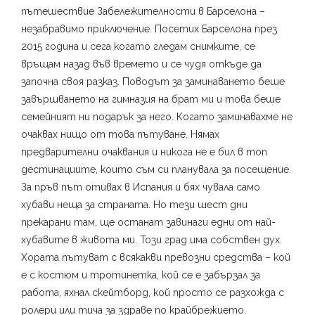
пътешествие Забележителности в Барселона –
незабравимо приключение. Посетих Барселона през
2015 година и сега когато гледам снимките, се
връщам назад във времето и се чудя откъде да
започна своя разказ. Поводът за заминаването беше
завършването на гимназия на брат ми и това беше
семейният ни подарък за него. Когато заминавахме не
очаквах нищо от това пътуване. Нямах
предварителни очаквания и никога не е бил в топ
дестинациите, които съм си планувала за посещение.
За пръв път отивах в Испания и бях чувала само
хубави неща за страната. Но тези шест дни
прекарани там, ще останат завинаги едни от най-
хубавите в живота ми. Този град има собствен дух.
Хората пътуват с всякакви превозни средства – кой
е с костюм и тротинетка, кой се е забързал за
работа, яхнал скейтборд, кой просто се разхожда с
ролери или тича за здраве по крайбрежието.