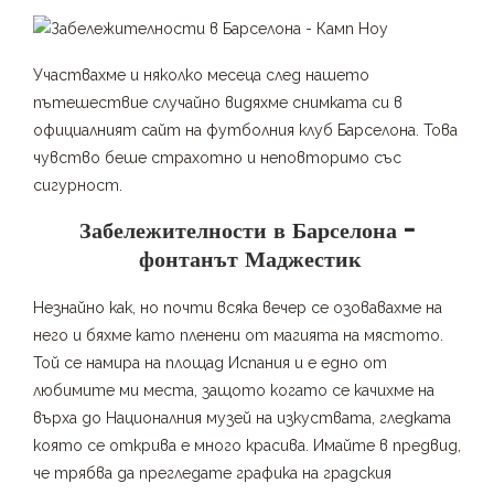
Участвахме и няколко месеца след нашето
пътешествие случайно видяхме снимката си в
официалният сайт на футболния клуб Барселона. Това
чувство беше страхотно и неповторимо със
сигурност.
Забележителности в Барселона –
фонтанът Маджестик
Незнайно как, но почти всяка вечер се озовавахме на
него и бяхме като пленени от магията на мястото.
Той се намира на площад Испания и е едно от
любимите ми места, защото когато се качихме на
върха до Националния музей на изкуствата, гледката
която се открива е много красива. Имайте в предвид,
че трябва да прегледате графика на градския