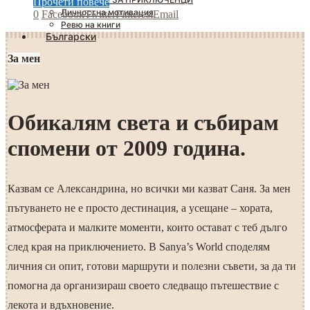
Прочети повече
Личностна мотивация
0
Facebook
Twitter
Pinterest
Email
Ревю на книги
Български
За мен
Обикалям света и събирам
спомени от 2009 година.
Казвам се Александрина, но всички ми казват Саня. За мен
пътуването не е просто дестинация, а усещане – хората,
атмосферата и малките моменти, които остават с теб дълго
след края на приключението. В Sanya’s World споделям
личния си опит, готови маршрути и полезни съвети, за да ти
помогна да организираш своето следващо пътешествие с
лекота и вдъхновение.