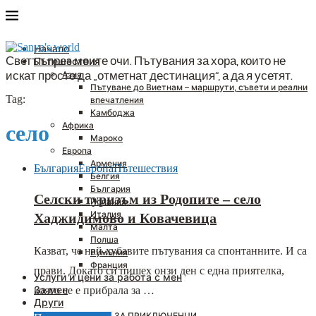
Начало
Светът през моите очи. Пътувания за хора, които не
Пътешествия
искат просто да „отметнат дестинация“, а да я усетят.
Азия
Пътуване до Виетнам – маршрути, съвети и реални
Tag:
впечатления
Камбоджа
Африка
село
Мароко
Европа
Армения
България
Европа
Пътешествия
Белгия
България
Селски туризъм из Родопите – село
Испания
Италия
Хаджидимово и Ковачевица
Малта
Полша
Казват, че най-хубавите пътувания са спонтанните. И са
Румъния
Франция
прави. Докато си пишех онзи ден с една приятелка,
Услуги и цени за работа с мен
За мен
която се е прибрала за …
Други
ПОДАРЪЦИ ЗА ПРИКЛЮЧЕНЦИ