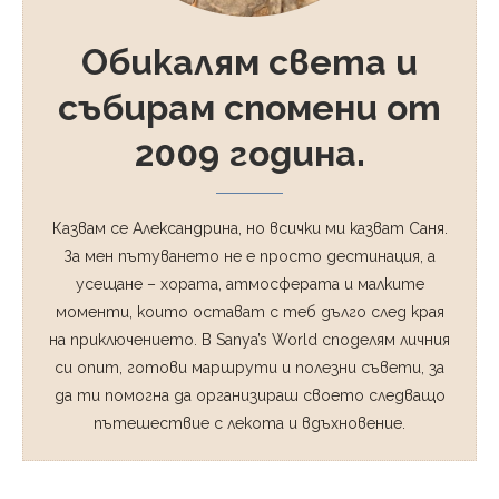
Обикалям света и
събирам спомени от
2009 година.
Казвам се Александрина, но всички ми казват Саня.
За мен пътуването не е просто дестинация, а
усещане – хората, атмосферата и малките
моменти, които остават с теб дълго след края
на приключението. В Sanya’s World споделям личния
си опит, готови маршрути и полезни съвети, за
да ти помогна да организираш своето следващо
пътешествие с лекота и вдъхновение.