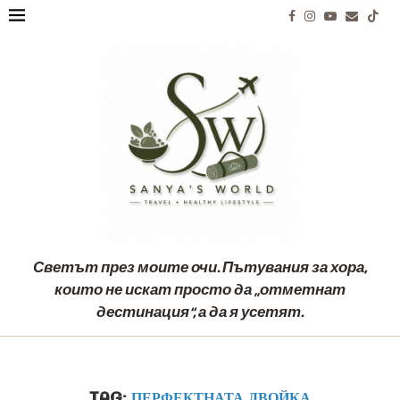
Светът през моите очи. Пътувания за хора,
които не искат просто да „отметнат
дестинация“, а да я усетят.
TAG:
ПЕРФЕКТНАТА ДВОЙКА