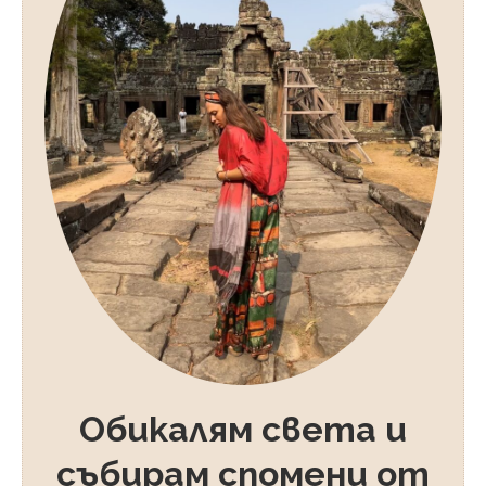
Обикалям света и
събирам спомени от