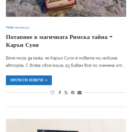
Ревю на книги
Потапяне в магичната Римска тайна –
Карън Суон
Вече мога да кажа, че Карън Суон е новата ми любима
авторка. С всяка своя книга, аз бивам все по пленена от …
ПРОЧЕТИ ПОВЕЧЕ