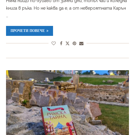
Няма нищо по-хубаво от зимни дни, топъл чай и коледна
книга в ръка. Но не каква да е, а от невероятната Карън
…
ПРОЧЕТИ ПОВЕЧЕ