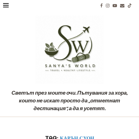
Светът през моите очи. Пътувания за хора,
които не искат просто да „отметнат
дестинация“, а да я усетят.
TAG:
КАРЪН СУОН