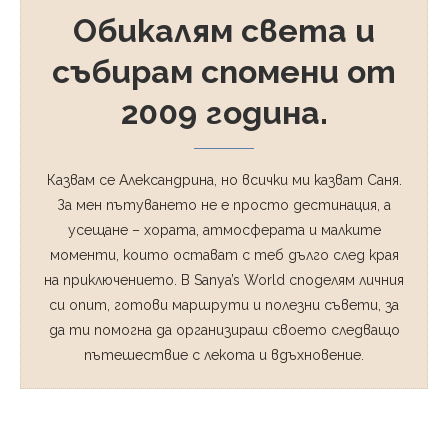
Обикалям света и
събирам спомени от
2009 година.
Казвам се Александрина, но всички ми казват Саня.
За мен пътуването не е просто дестинация, а
усещане – хората, атмосферата и малките
моменти, които остават с теб дълго след края
на приключението. В Sanya’s World споделям личния
си опит, готови маршрути и полезни съвети, за
да ти помогна да организираш своето следващо
пътешествие с лекота и вдъхновение.