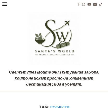
Светът през моите очи. Пътувания за хора,
които не искат просто да „отметнат
дестинация“, а да я усетят.
TAG:
ГОФРЕТИ