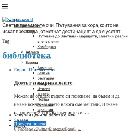
Начало
Светът през моите очи. Пътувания за хора, които не
Пътешествия
искат просто да „отметнат дестинация“, а да я усетят.
Азия
Пътуване до Виетнам – маршрути, съвети и реални
Tag:
впечатления
Камбоджа
Африка
библиотека
Мароко
Европа
Армения
Европа
Пътешествия
Белгия
България
Домът на приказките
Испания
Италия
Малта
Можем да отидем където си поискаме, да бъдем и да
Полша
имаме всичко, за което някога сме мечтали. Нямаме
Румъния
Франция
ограничение за въображението си. …
Услуги и цени за работа с мен
За мен
Прочети повече
Други
0
Facebook
Twitter
Pinterest
Email
ПОДАРЪЦИ ЗА ПРИКЛЮЧЕНЦИ