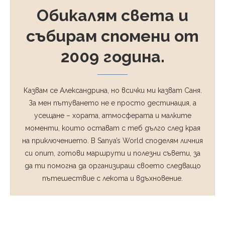
Обикалям света и
събирам спомени от
2009 година.
Казвам се Александрина, но всички ми казват Саня.
За мен пътуването не е просто дестинация, а
усещане – хората, атмосферата и малките
моменти, които остават с теб дълго след края
на приключението. В Sanya’s World споделям личния
си опит, готови маршрути и полезни съвети, за
да ти помогна да организираш своето следващо
пътешествие с лекота и вдъхновение.