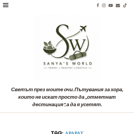
Светът през моите очи. Пътувания за хора,
които не искат просто да „отметнат
дестинация“, а да я усетят.
TAG:
АРАРАТ