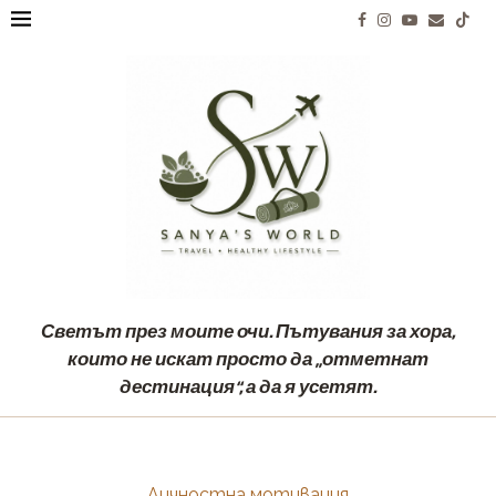
Светът през моите очи. Пътувания за хора,
които не искат просто да „отметнат
дестинация“, а да я усетят.
Личностна мотивация