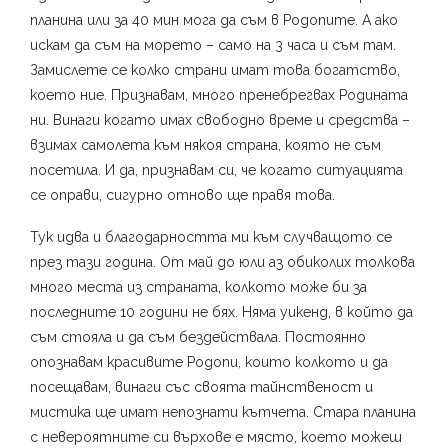
планина или за 40 мин мога да съм в Родопите. А ако
искам да съм на морето – само на 3 часа и съм там.
Замислете се колко страни имат това богатство,
което ние. Признавам, много пренебрегвах Родината
ни. Винаги когато имах свободно време и средства –
взимах самолета към някоя страна, която не съм
посетила. И да, признавам си, че когато ситуацията
се оправи, сигурно отново ще правя това.
Тук идва и благодарността ми към случващото се
през тази година. От май до юли аз обиколих толкова
много места из страната, колкото може би за
последните 10 години не бях. Няма уикенд, в който да
съм стояла и да съм бездействала. Постоянно
опознавам красивите Родопи, които колкото и да
посещавам, винаги със своята тайнственост и
мистика ще имат непознати кътчета. Стара планина
с невероятните си върхове е място, което можеш