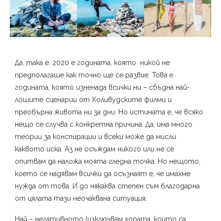
Да, така е. 2020 е годината, която никой не
предполагаше как точно ще се развие. Това е
годината, която изненада всички ни – сбъдна най-
лошите сценарии от Холивудските филми и
преобърна живота ни за дни. Но истината е, че всяко
нещо се случва с конкретна причина. Да, има много
теории за конспирации и всеки може да мисли
каквото иска. Аз не осъждам никого или не се
опитвам да наложа моята гледна точка. Но нещото,
което се надявам всички да осъзнаят е, че имахме
нужда от това. И до някаква степен съм благодарна
от цялата тази неочаквана ситуация.
Най – негативното (изключвам хората, които са