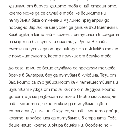
загинали от вируса, защото това е най-страшното,
което може да се случи) е това, че всичките ни
пътувания бяха отменени. Аз лично през април до
последно вярвах, че ще успея да замина във Виетнам и
Камбоджа, а като най – големия ентусиаст в средата
на март си бях купила и билети за Русия. В крайна
сметка не успях да отида никъде. Но пък какво точно
е положителното, което получих от всичко това.
До сега не ми се беше случвало да прекарам толкова
време в България, без да пътувам в чужбина. Тези от
вас, които са със зависимост към пътешествията и
изпитват нужда от това, както от въздуха, който
дишат, ще ме разберат напълно. Първо мислихме, че
най – лошото е, че не можем да пътуваме извън
страната. Да, ама не. Оказа се, че най – лошото дойде,
когато ни забраниха да пътуваме и в страната. Това
беше нещо, което шокира всички ни. Особено по –