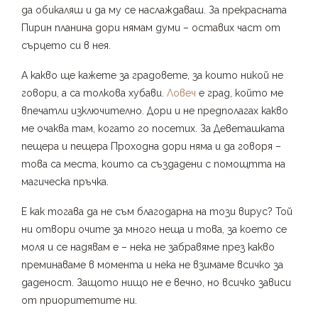
да обикаляш и да му се наслаждаваш. За прекрасната
Пирин планина дори нямам думи – оставих част от
сърцето си в нея.
А какво ще кажете за градовете, за които никой не
говори, а са толкова хубави.
Ловеч
е град, който ме
впечатли изключително. Дори и не предполагах какво
ме очаква там, когато го посетих. За Деветашката
пещера и пещера Проходна дори няма и да говоря –
това са места, които са създадени с помощтта на
магическа пръчка.
Е как тогава да не съм благодарна на този вирус? Той
ни отвори очите за много неща и това, за което се
моля и се надявам е – нека не забравяме през какво
преминаваме в момента и нека не взимаме всичко за
даденост. Защото нищо не е вечно, но всичко зависи
от приоритетите ни.