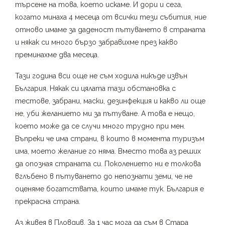
търсене на това, което искаме. И дори и сега,
когато минаха 4 месеца от всички тези събития, ние
отново имаме за даденост пътуването в страната
и някак си много бързо забравихме през какво
преминахме два месеца.
Тази година вси още не съм ходила никъде извън
България. Някак си цялата тази обстановка с
тестове, забрани, маски, дезинфекция и какво ли още
не, уби желанието ми за пътуване. А това е нещо,
което може да се случи много трудно при мен.
Въпреки че има страни, в които в момента туризъм
има, моето желание го няма. Вместо това аз реших
да опозная страната си. Поколението ни е толкова
вглъбено в пътуването до непознати земи, че не
оценяме богатствата, които имаме тук. България е
прекрасна страна.
Аз живея в Пловдив. За 1 час мога да съм в Стара