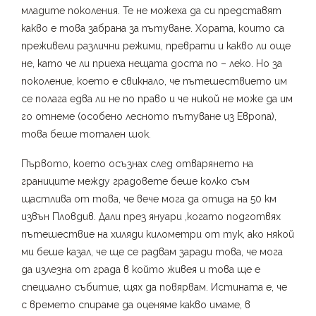
младите поколения. Те не можеха да си представят
какво е това забрана за пътуване. Хората, които са
преживели различни режими, преврати и какво ли още
не, като че ли приеха нещата доста по – леко. Но за
поколение, което е свикнало, че пътешествието им
се полага едва ли не по право и че никой не може да им
го отнеме (особено лесното пътуване из Европа),
това беше тотален шок.
Първото, което осъзнах след отварянето на
границите между градовете беше колко съм
щастлива от това, че вече мога да отида на 50 км
извън Пловдив. Дали през януари ,когато подготвях
пътешествие на хиляди километри от тук, ако някой
ми беше казал, че ще се радвам заради това, че мога
да излезна от града в който живея и това ще е
специално събитие, щях да повярвам. Истината е, че
с времето спираме да оценяме какво имаме, в